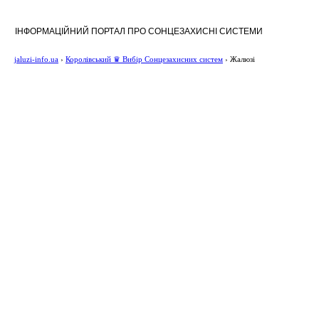
ІНФОРМАЦІЙНИЙ ПОРТАЛ ПРО СОНЦЕЗАХИСНІ СИСТЕМИ
jaluzi-info.ua
›
Королівський ♛ Вибір Сонцезахисних систем
›
Жалюзі