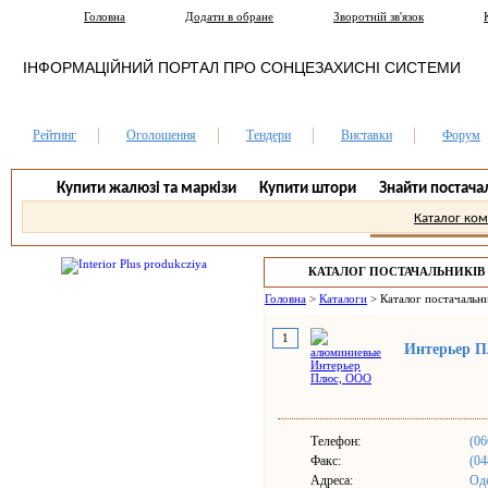
Головна
Додати в обране
Зворотній зв'язок
ІНФОРМАЦІЙНИЙ ПОРТАЛ ПРО СОНЦЕЗАХИСНІ СИСТЕМИ
Рейтинг
Оголошення
Тендери
Виставки
Форум
Купити жалюзі та маркізи
Купити штори
Знайти постача
Каталог ко
КАТАЛОГ ПОСТАЧАЛЬНИКІВ
Головна
>
Каталоги
>
Каталог постачальни
1
Интерьер 
Телефон:
(06
Факс:
(04
Адреса:
Оде