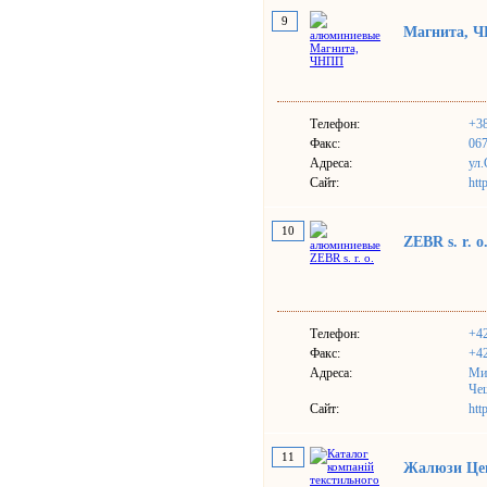
9
Магнита, 
Телефон:
+38
Факс:
067
Адреса:
ул.
Сайт:
htt
10
ZEBR s. r. o
Телефон:
+42
Факс:
+42
Адреса:
Ми
Че
Сайт:
http
11
Жалюзи Це