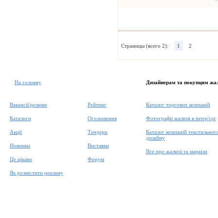
Страницы (всего 2):
1
2
На головну
Дизайнерам та покупцям жа
Вакансії/резюме
Рейтинг
Каталог торгових компаній
Каталоги
Оголошення
Фотографії жалюзі в інтер'єрі
Акції
Тендери
Каталог компаній текстильног
дизайну
Новинки
Виставки
Все про жалюзі та маркізи
Це цікаво
Форум
Як розмістити рекламу