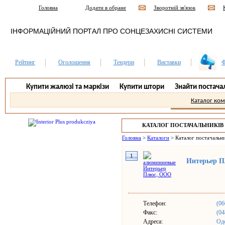
Головна
Додати в обране
Зворотній зв'язок
ІНФОРМАЦІЙНИЙ ПОРТАЛ ПРО СОНЦЕЗАХИСНІ СИСТЕМИ
Рейтинг
Оголошення
Тендери
Виставки
Ф
Купити жалюзі та маркізи
Купити штори
Знайти постача
Каталог ко
КАТАЛОГ ПОСТАЧАЛЬНИКІВ
Головна
>
Каталоги
>
Каталог постачальни
1
Интерьер 
Телефон:
(06
Факс:
(04
Адреса:
Оде