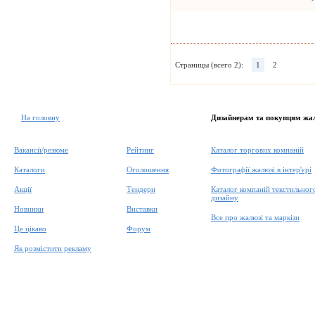
Страницы (всего 2):
1
2
На головну
Дизайнерам та покупцям жа
Вакансії/резюме
Рейтинг
Каталог торгових компаній
Каталоги
Оголошення
Фотографії жалюзі в інтер'єрі
Акції
Тендери
Каталог компаній текстильног
дизайну
Новинки
Виставки
Все про жалюзі та маркізи
Це цікаво
Форум
Як розмістити рекламу