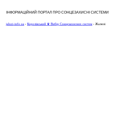
ІНФОРМАЦІЙНИЙ ПОРТАЛ ПРО СОНЦЕЗАХИСНІ СИСТЕМИ
jaluzi-info.ua
›
Королівський ♛ Вибір Сонцезахисних систем
›
Жалюзі