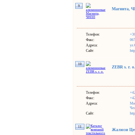
9
Магнита, 
Телефон:
+38
Факс:
067
Адреса:
ул.
Сайт:
htt
10
ZEBR s. r. o
Телефон:
+42
Факс:
+42
Адреса:
Ми
Че
Сайт:
http
11
Жалюзи Це