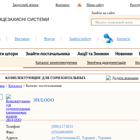
Зворотній зв'язок
Контакти
Мапа сайту
Реєстр
Знайти на сайті
НЦЕЗАХИСНІ СИСТЕМИ
и
Виставки
Форум
Знайти роботу
Інтерв'ю
ти штори
Знайти постачальника
Акції та Знижки
Новинки
Каталог комплектуючих
Технічна документація
Ко
КОМПЛЕКТУЮЩИЕ ДЛЯ ГОРИЗОНТАЛЬНЫХ
Додати компанію
АЛЮМИНИЕВЫХ ЖАЛЮЗИ ХАРЬКОВ.
вна
>
Каталоги
>
Каталог постачальників
ЭПЛ,ООО
Телефон:
(096)1173833
Факс:
(050)4004090
Адреса:
ул.Текстильная,82, Харьков , Украина