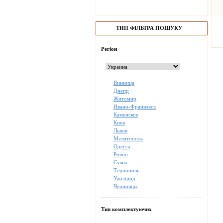
ТИП ФІЛЬТРА ПОШУКУ
Регіон
Винница
Днепр
Житомир
Ивано-Франковск
Каменское
Киев
Львов
Мелитополь
Одесса
Ровно
Сумы
Тернополь
Ужгород
Черновцы
Тип комплектуючих