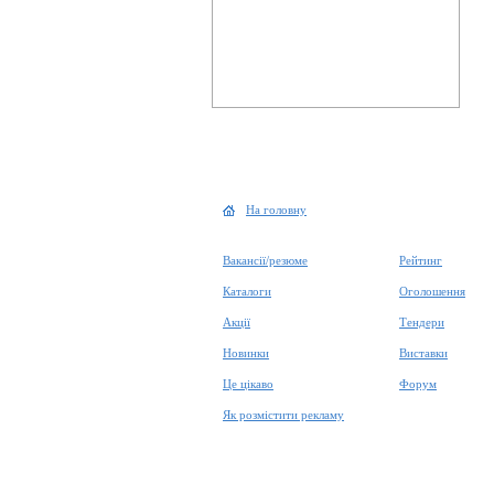
На головну
Вакансії/резюме
Рейтинг
Каталоги
Оголошення
Акції
Тендери
Новинки
Виставки
Це цікаво
Форум
Як розмістити рекламу