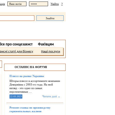
ація
Увійти
?
Все про сонцезахист
Фахівцям
рисні статті для бізнесу
Наші послуги
ОСТАННЄ НА ФОРУМІ
Плиссе на рынке Украины
Шторы-плиссе в ассортименте компании
Декорвікна с 2003-го года. На мой
взгляд - это одно из самых
перспективных …
Читати далі →
22.03.2023
Ремонт станка по производству
горизонтальных жалюзи