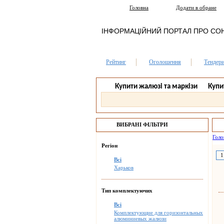
Головна
Додати в обране
ІНФОРМАЦІЙНИЙ ПОРТАЛ ПРО СО
Рейтинг
Оголошення
Тендер
Купити жалюзі та маркізи
Купи
ВИБРАНІ ФІЛЬТРИ
Голо
Регіон
1
Всі
Харьков
Тип комплектуючих
Всі
Комплектующие для горизонтальных
алюминиевых жалюзи