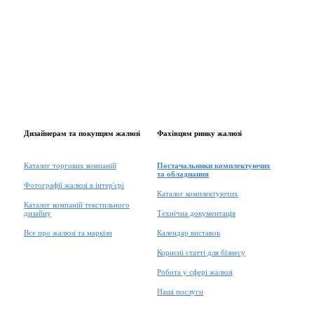
Дизайнерам та покупцям жалюзі
Фахівцям ринку жалюзі
Каталог торгових компаній
Постачальники комплектуючих
та обладнання
Фотографії жалюзі в інтер'єрі
Каталог комплектуючих
Каталог компаній текстильного
дизайну
Технічна документація
Все про жалюзі та маркізи
Календар виставок
Корисні статті для бізнесу
Робота у сфері жалюзі
Наші послуги