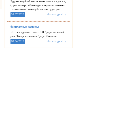
Здравствуйте! вот и меня это коснулось,
(пропеллер,саблевидность) если можно
то вышлете пожалуйста инструкция …
Читати далі →
26.07.2020
бесплатные замеры
Я тоже думаю что от 50 будет в самый
раз. Тогда и ценить будут больше.
Читати далі →
08.04.2019