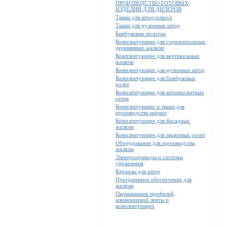
ПРОИЗВОДСТВО ГОТОВЫХ
ИЗДЕЛИЙ ДЛЯ ДИЛЕРОВ
Ткани для штор-плиссе
Ткани для рулонных штор
Бамбуковые полотна
Комплектующие для горизонтальных
деревянных жалюзи
Комплектующие для вертикальных
жалюзи
Комплектующие для рулонных штор
Комплектующие для бамбуковых
ролет
Комплектующие для антимоскитных
сеток
Комплектующие и ткани для
производства маркиз
Комплектующие для фасадных
жалюзи
Комплектующие для защитных ролет
Оборудование для производства
жалюзи
Электроприводы и системы
управления
Карнизы для штор
Программное обеспечение для
жалюзи
Окрашивание профилей,
алюминиевой ленты и
комплектующих