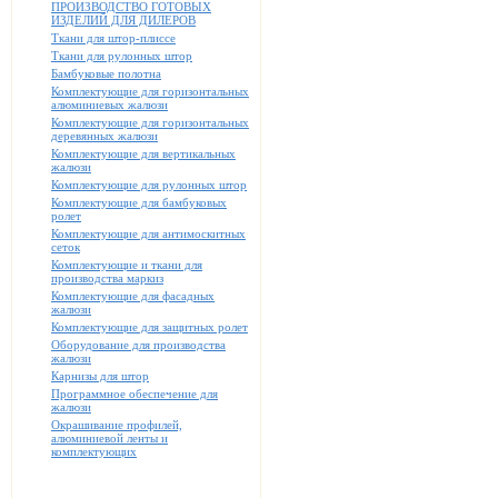
ПРОИЗВОДСТВО ГОТОВЫХ
ИЗДЕЛИЙ ДЛЯ ДИЛЕРОВ
Ткани для штор-плиссе
Ткани для рулонных штор
Бамбуковые полотна
Комплектующие для горизонтальных
алюминиевых жалюзи
Комплектующие для горизонтальных
деревянных жалюзи
Комплектующие для вертикальных
жалюзи
Комплектующие для рулонных штор
Комплектующие для бамбуковых
ролет
Комплектующие для антимоскитных
сеток
Комплектующие и ткани для
производства маркиз
Комплектующие для фасадных
жалюзи
Комплектующие для защитных ролет
Оборудование для производства
жалюзи
Карнизы для штор
Программное обеспечение для
жалюзи
Окрашивание профилей,
алюминиевой ленты и
комплектующих