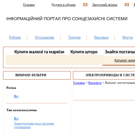
Головна
Додати в обране
Зворотній зв'язок
ІНФОРМАЦІЙНИЙ ПОРТАЛ ПРО СОНЦЕЗАХИСНІ СИСТЕМИ
Рейтинг
Оголошення
Тендери
Виставки
Форум
Купити жалюзі та маркізи
Купити штори
Знайти постача
Каталог ко
ВИБРАНІ ФІЛЬТРИ
ЭЛЕКТРОПРИВОДЫ И СИСТ
СИМФЕРОПОЛЬ.
Головна
>
Каталоги
>
Каталог постачальни
Регіон
Всі
Тип комплектуючих
Всі
Электроприводы и системы
управления