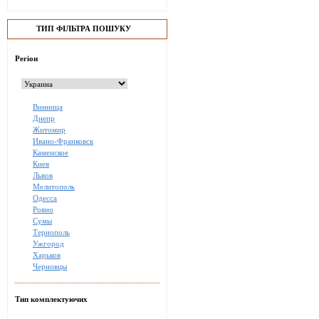
ТИП ФІЛЬТРА ПОШУКУ
Регіон
Винница
Днепр
Житомир
Ивано-Франковск
Каменское
Киев
Львов
Мелитополь
Одесса
Ровно
Сумы
Тернополь
Ужгород
Харьков
Черновцы
Тип комплектуючих