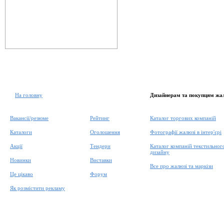
На головну
Дизайнерам та покупцям жа
Вакансії/резюме
Рейтинг
Каталог торгових компаній
Каталоги
Оголошення
Фотографії жалюзі в інтер'єрі
Акції
Тендери
Каталог компаній текстильног
дизайну
Новинки
Виставки
Все про жалюзі та маркізи
Це цікаво
Форум
Як розмістити рекламу