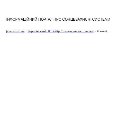
ІНФОРМАЦІЙНИЙ ПОРТАЛ ПРО СОНЦЕЗАХИСНІ СИСТЕМИ
jaluzi-info.ua
›
Королівський ♛ Вибір Сонцезахисних систем
›
Жалюзі