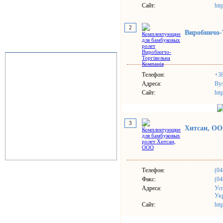
Сайт:
htt
2
Виробничо-
Телефон:
+38
Адреса:
Вул
Сайт:
htt
3
Хитсан, О
Телефон:
(04
Факс:
(04
Адреса:
Усп
Ук
Сайт:
htt