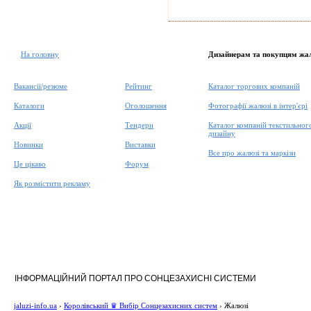
На головну
Дизайнерам та покупцям жа
Вакансії/резюме
Рейтинг
Каталог торгових компаній
Каталоги
Оголошення
Фотографії жалюзі в інтер'єрі
Акції
Тендери
Каталог компаній текстильног
дизайну
Новинки
Виставки
Все про жалюзі та маркізи
Це цікаво
Форум
Як розмістити рекламу
ІНФОРМАЦІЙНИЙ ПОРТАЛ ПРО СОНЦЕЗАХИСНІ СИСТЕМИ
jaluzi-info.ua
›
Королівський ♛ Вибір Сонцезахисних систем
›
Жалюзі