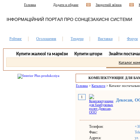
Головна
Додати в обране
Зворотній зв'язок
ІНФОРМАЦІЙНИЙ ПОРТАЛ ПРО СОНЦЕЗАХИСНІ СИСТЕМИ
Рейтинг
Оголошення
Тендери
Виставки
Форум
Купити жалюзі та маркізи
Купити штори
Знайти постача
Каталог ко
КОМПЛЕКТУЮЩИЕ ДЛЯ БАМ
Головна
>
Каталоги
>
Каталог постачальни
1
Декосан, 
Телефон:
+38
Факс:
Tel
Адреса:
ул.