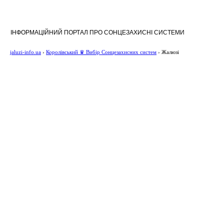
ІНФОРМАЦІЙНИЙ ПОРТАЛ ПРО СОНЦЕЗАХИСНІ СИСТЕМИ
jaluzi-info.ua
›
Королівський ♛ Вибір Сонцезахисних систем
›
Жалюзі