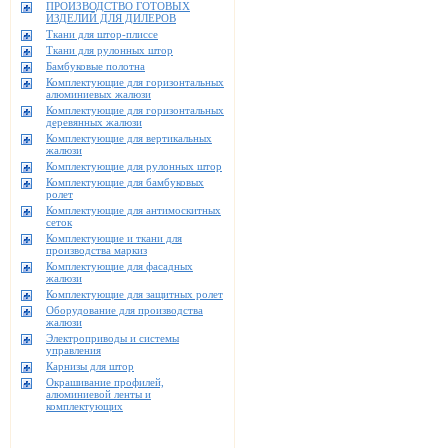
ПРОИЗВОДСТВО ГОТОВЫХ
ИЗДЕЛИЙ ДЛЯ ДИЛЕРОВ
Ткани для штор-плиссе
Ткани для рулонных штор
Бамбуковые полотна
Комплектующие для горизонтальных
алюминиевых жалюзи
Комплектующие для горизонтальных
деревянных жалюзи
Комплектующие для вертикальных
жалюзи
Комплектующие для рулонных штор
Комплектующие для бамбуковых
ролет
Комплектующие для антимоскитных
сеток
Комплектующие и ткани для
производства маркиз
Комплектующие для фасадных
жалюзи
Комплектующие для защитных ролет
Оборудование для производства
жалюзи
Электроприводы и системы
управления
Карнизы для штор
Окрашивание профилей,
алюминиевой ленты и
комплектующих