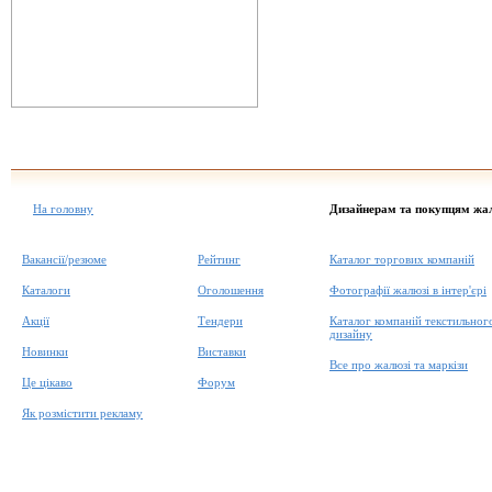
На головну
Дизайнерам та покупцям жа
Вакансії/резюме
Рейтинг
Каталог торгових компаній
Каталоги
Оголошення
Фотографії жалюзі в інтер'єрі
Акції
Тендери
Каталог компаній текстильног
дизайну
Новинки
Виставки
Все про жалюзі та маркізи
Це цікаво
Форум
Як розмістити рекламу