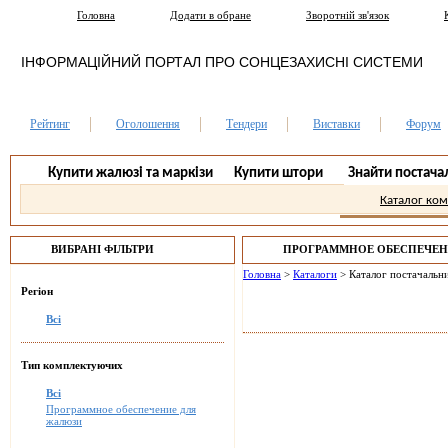
Головна
Додати в обране
Зворотній зв'язок
ІНФОРМАЦІЙНИЙ ПОРТАЛ ПРО СОНЦЕЗАХИСНІ СИСТЕМИ
Рейтинг
Оголошення
Тендери
Виставки
Форум
Купити жалюзі та маркізи
Купити штори
Знайти постача
Каталог ко
ВИБРАНІ ФІЛЬТРИ
ПРОГРАММНОЕ ОБЕСПЕЧЕН
ЗАПОРОЖЬЕ.
Головна
>
Каталоги
>
Каталог постачальни
Регіон
Всі
Тип комплектуючих
Всі
Программное обеспечение для
жалюзи