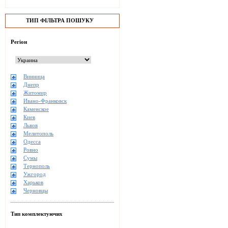
ТИП ФІЛЬТРА ПОШУКУ
Регіон
Винница
Днепр
Житомир
Ивано-Франковск
Каменское
Киев
Львов
Мелитополь
Одесса
Ровно
Сумы
Тернополь
Ужгород
Харьков
Черновцы
Тип комплектуючих