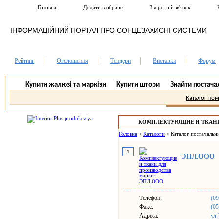
Головна
Додати в обране
Зворотній зв'язок
ІНФОРМАЦІЙНИЙ ПОРТАЛ ПРО СОНЦЕЗАХИСНІ СИСТЕМИ
Рейтинг
Оголошення
Тендери
Виставки
Форум
Купити жалюзі та маркізи
Купити штори
Знайти постача
Каталог ко
КОМПЛЕКТУЮЩИЕ И ТКАНИ
МАРКИЗ
Головна
>
Каталоги
>
Каталог постачальни
1
ЭПЛ,ООО
Телефон:
(09
Факс:
(05
Адреса:
ул.