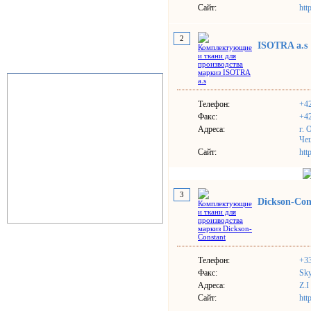
Сайт:
htt
2
ISOTRA a.s
Телефон:
+4
Факс:
+4
Адреса:
г. 
Че
Сайт:
htt
3
Dickson-Con
Телефон:
+33
Факс:
Sky
Адреса:
Z.I
Сайт:
htt