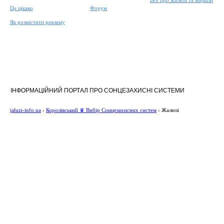
Все про жалюзі та маркізи
Це цікаво
Форум
Як розмістити рекламу
ІНФОРМАЦІЙНИЙ ПОРТАЛ ПРО СОНЦЕЗАХИСНІ СИСТЕМИ
jaluzi-info.ua
›
Королівський ♛ Вибір Сонцезахисних систем
›
Жалюзі