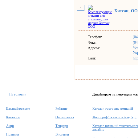
4
Хитсан, О
Телефон:
(04
Факс:
(04
Адреса:
Усп
Ук
Сайт:
htt
На головну
Дизайнерам та покупцям жа
Вакансії/резюме
Рейтинг
Каталог торгових компаній
Каталоги
Оголошення
Фотографії жалюзі в інтер'єрі
Акції
Тендери
Каталог компаній текстильног
дизайну
Новинки
Виставки