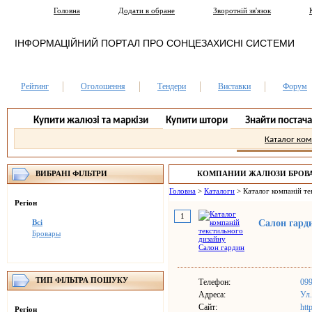
Головна
Додати в обране
Зворотній зв'язок
ІНФОРМАЦІЙНИЙ ПОРТАЛ ПРО СОНЦЕЗАХИСНІ СИСТЕМИ
Рейтинг
Оголошення
Тендери
Виставки
Форум
Купити жалюзі та маркізи
Купити штори
Знайти постач
Каталог ко
ВИБРАНІ ФІЛЬТРИ
КОМПАНИИ ЖАЛЮЗИ БРОВ
Головна
>
Каталоги
>
Каталог компаній т
Регіон
1
Всі
Салон гард
Бровары
ТИП ФІЛЬТРА ПОШУКУ
Телефон:
09
Адреса:
Ул.
Сайт:
htt
Регіон