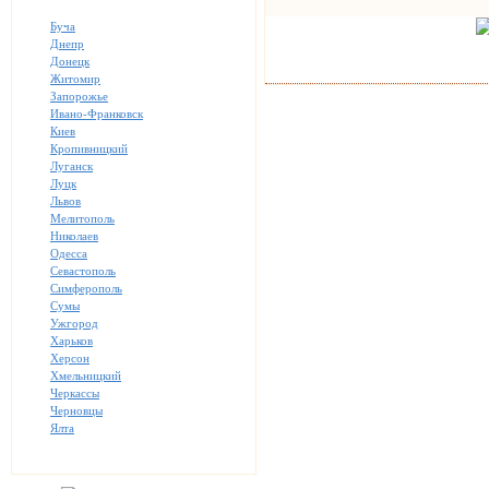
Буча
Днепр
Донецк
Житомир
Запорожье
Ивано-Франковск
Киев
Кропивницкий
Луганск
Луцк
Львов
Мелитополь
Николаев
Одесса
Севастополь
Симферополь
Сумы
Ужгород
Харьков
Херсон
Хмельницкий
Черкассы
Черновцы
Ялта