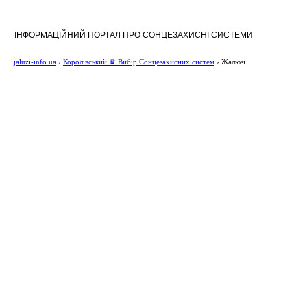
ІНФОРМАЦІЙНИЙ ПОРТАЛ ПРО СОНЦЕЗАХИСНІ СИСТЕМИ
jaluzi-info.ua
›
Королівський ♛ Вибір Сонцезахисних систем
›
Жалюзі