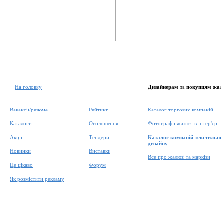
На головну
Дизайнерам та покупцям жа
Вакансії/резюме
Рейтинг
Каталог торгових компаній
Каталоги
Оголошення
Фотографії жалюзі в інтер'єрі
Акції
Тендери
Каталог компаній текстильн
дизайну
Новинки
Виставки
Все про жалюзі та маркізи
Це цікаво
Форум
Як розмістити рекламу