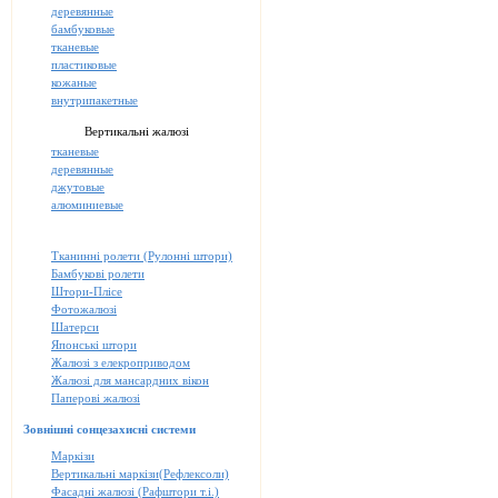
деревянные
бамбуковые
тканевые
пластиковые
кожаные
внутрипакетные
Вертикальні жалюзі
тканевые
деревянные
джутовые
алюминиевые
Тканинні ролети (Рулонні штори)
Бамбукові ролети
Штори-Плісе
Фотожалюзі
Шатерси
Японські штори
Жалюзі з елекроприводом
Жалюзі для мансардних вікон
Паперові жалюзі
Зовнішні сонцезахисні системи
Маркізи
Вертикальні маркізи(Рефлексоли)
Фасадні жалюзі (Рафштори т.і.)