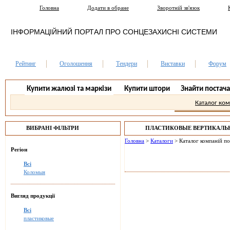
Головна
Додати в обране
Зворотній зв'язок
ІНФОРМАЦІЙНИЙ ПОРТАЛ ПРО СОНЦЕЗАХИСНІ СИСТЕМИ
Рейтинг
Оголошення
Тендери
Виставки
Форум
Купити жалюзі та маркізи
Купити штори
Знайти постач
Каталог ко
ВИБРАНІ ФІЛЬТРИ
ПЛАСТИКОВЫЕ ВЕРТИКАЛ
КОЛОМЫЯ.
Головна
>
Каталоги
>
Каталог компаній п
Регіон
Всі
Коломыя
Вигляд продукції
Всі
пластиковые