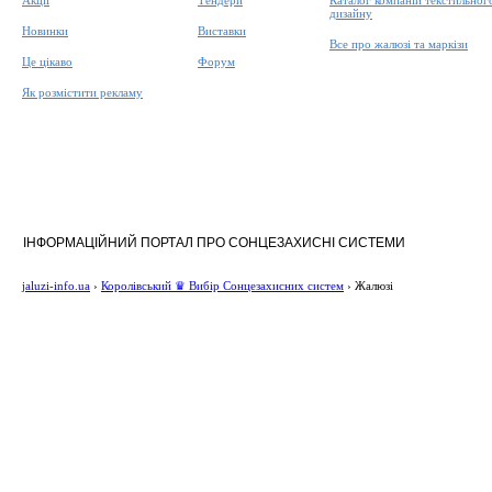
Акції
Тендери
Каталог компаній текстильног
дизайну
Новинки
Виставки
Все про жалюзі та маркізи
Це цікаво
Форум
Як розмістити рекламу
ІНФОРМАЦІЙНИЙ ПОРТАЛ ПРО СОНЦЕЗАХИСНІ СИСТЕМИ
jaluzi-info.ua
›
Королівський ♛ Вибір Сонцезахисних систем
›
Жалюзі