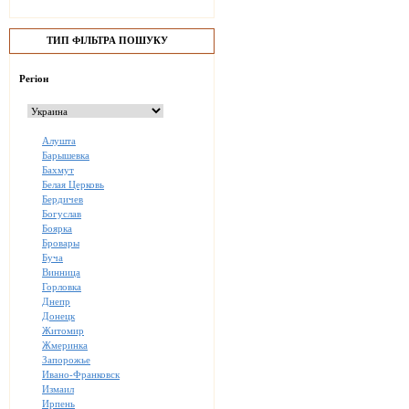
ТИП ФІЛЬТРА ПОШУКУ
Регіон
Алушта
Барышевка
Бахмут
Белая Церковь
Бердичев
Богуслав
Боярка
Бровары
Буча
Винница
Горловка
Днепр
Донецк
Житомир
Жмеринка
Запорожье
Ивано-Франковск
Измаил
Ирпень