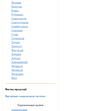
Полтава
Прилуки
Ровно
Рубежное
Севастополь
Северодонецк
Симферополь
Стаханов
Сумы
Тернополь
Торецк
Ужгород
Феодосия
Харьков
Херсон
Хмельницкий
Черкассы
Чернигов
Черновцы
Ялта
Вигляд продукції
Внутрішні сонцезахисні системи
Горизонтальні жалюзі
алюминиевые