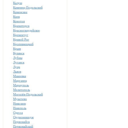
Калуш
Каменец-Подольский
Каменское
Киев
Конотоп
Краматорск
Красногвардейское
Кременчуг
Кривой Рог
Кропивницкий
Крым
Купянск
Лубны
Луганск
Луцк
Львов
Макеевка
Марганец
Мариуполь
Мелитополь
Могилёв-Подольский
Мукачево
Николаев
Никополь
Одесса
Орджоникидзе
Первомайск
Первомайский