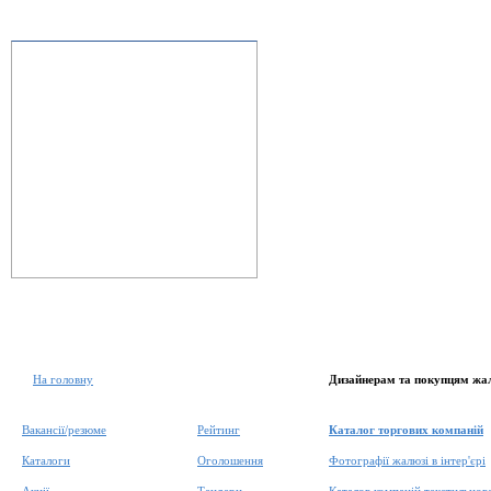
На головну
Дизайнерам та покупцям жа
Вакансії/резюме
Рейтинг
Каталог торгових компаній
Каталоги
Оголошення
Фотографії жалюзі в інтер'єрі