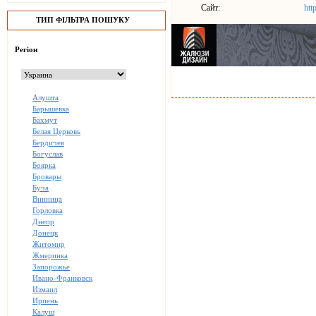
Сайт:
htt
ТИП ФІЛЬТРА ПОШУКУ
Регіон
Алушта
Барышевка
Бахмут
Белая Церковь
Бердичев
Богуслав
Боярка
Бровары
Буча
Винница
Горловка
Днепр
Донецк
Житомир
Жмеринка
Запорожье
Ивано-Франковск
Измаил
Ирпень
Калуш