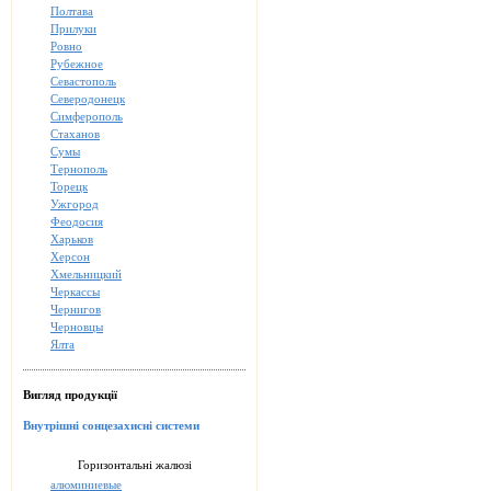
Полтава
Прилуки
Ровно
Рубежное
Севастополь
Северодонецк
Симферополь
Стаханов
Сумы
Тернополь
Торецк
Ужгород
Феодосия
Харьков
Херсон
Хмельницкий
Черкассы
Чернигов
Черновцы
Ялта
Вигляд продукції
Внутрішні сонцезахисні системи
Горизонтальні жалюзі
алюминиевые