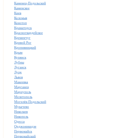
Каменец-Подольский
Каменское
Киев
Коломыя
Конотоп
Краматорск
Красногвардейское
Кременчуг
Кривой Рог
Кропивницкий
Крым
Купянск
Лубны
Луганск
Луцк
Львов
Макеевка
Марганец
Мариуполь
Мелитополь
Могилёв-Подольский
Мукачево
Николаев
Никополь
Одесса
Орджоникидзе
Первомайск
Первомайский