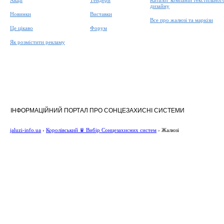
Акції
Тендери
Каталог компаній текстильног
дизайну
Новинки
Виставки
Все про жалюзі та маркізи
Це цікаво
Форум
Як розмістити рекламу
ІНФОРМАЦІЙНИЙ ПОРТАЛ ПРО СОНЦЕЗАХИСНІ СИСТЕМИ
jaluzi-info.ua
›
Королівський ♛ Вибір Сонцезахисних систем
›
Жалюзі