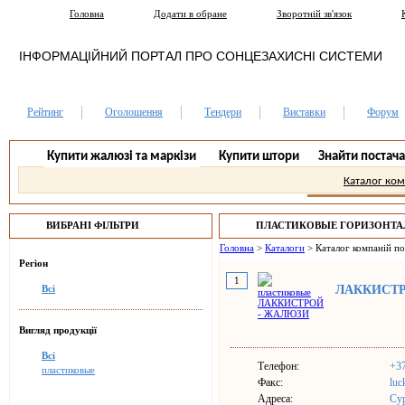
Головна
Додати в обране
Зворотній зв'язок
ІНФОРМАЦІЙНИЙ ПОРТАЛ ПРО СОНЦЕЗАХИСНІ СИСТЕМИ
Рейтинг
Оголошення
Тендери
Виставки
Форум
Купити жалюзі та маркізи
Купити штори
Знайти постач
Каталог ко
ВИБРАНІ ФІЛЬТРИ
ПЛАСТИКОВЫЕ ГОРИЗОНТ
МОГИЛЕВ.
Головна
>
Каталоги
>
Каталог компаній п
Регіон
1
Всі
ЛАККИСТР
Вигляд продукції
Всі
Телефон:
+37
пластиковые
Факс:
luc
Адреса:
Сур