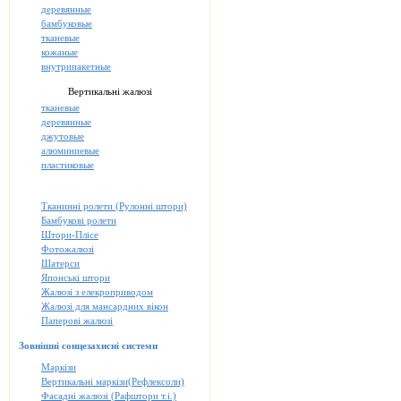
деревянные
бамбуковые
тканевые
кожаные
внутрипакетные
Вертикальні жалюзі
тканевые
деревянные
джутовые
алюминиевые
пластиковые
Тканинні ролети (Рулонні штори)
Бамбукові ролети
Штори-Плісе
Фотожалюзі
Шатерси
Японські штори
Жалюзі з елекроприводом
Жалюзі для мансардних вікон
Паперові жалюзі
Зовнішні сонцезахисні системи
Маркізи
Вертикальні маркізи(Рефлексоли)
Фасадні жалюзі (Рафштори т.і.)