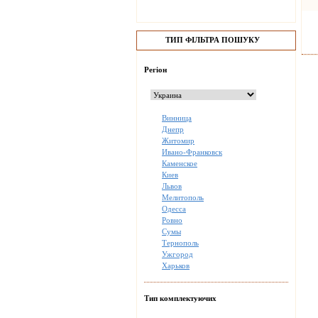
ТИП ФІЛЬТРА ПОШУКУ
Регіон
Винница
Днепр
Житомир
Ивано-Франковск
Каменское
Киев
Львов
Мелитополь
Одесса
Ровно
Сумы
Тернополь
Ужгород
Харьков
Тип комплектуючих