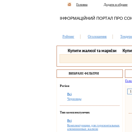
Головна
Додати в обране
ІНФОРМАЦІЙНИЙ ПОРТАЛ ПРО СО
Рейтинг
Оголошення
Тендер
Купити жалюзі та маркізи
Купи
ВИБРАНІ ФІЛЬТРИ
Голо
Регіон
1
Всі
Черновцы
Тип комплектуючих
Всі
Комплектующие для горизонтальных
алюминиевых жалюзи