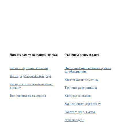
Дизайнерам та покупцям жалюзі
Фахівцям ринку жалюзі
Каталог торгових компаній
Постачальники комплектуючих
та обладнання
Фотографії жалюзі в інтер'єрі
Каталог комплектуючих
Каталог компаній текстильного
дизайну
Технічна документація
Все про жалюзі та маркізи
Календар виставок
Корисні статті для бізнесу
Робота у сфері жалюзі
Наші послуги