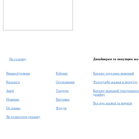
На головну
Дизайнерам та покупцям жа
Вакансії/резюме
Рейтинг
Каталог торгових компаній
Каталоги
Оголошення
Фотографії жалюзі в інтер'єрі
Акції
Тендери
Каталог компаній текстильног
дизайну
Новинки
Виставки
Все про жалюзі та маркізи
Це цікаво
Форум
Як розмістити рекламу