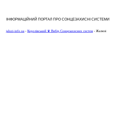
ІНФОРМАЦІЙНИЙ ПОРТАЛ ПРО СОНЦЕЗАХИСНІ СИСТЕМИ
jaluzi-info.ua
›
Королівський ♛ Вибір Сонцезахисних систем
›
Жалюзі