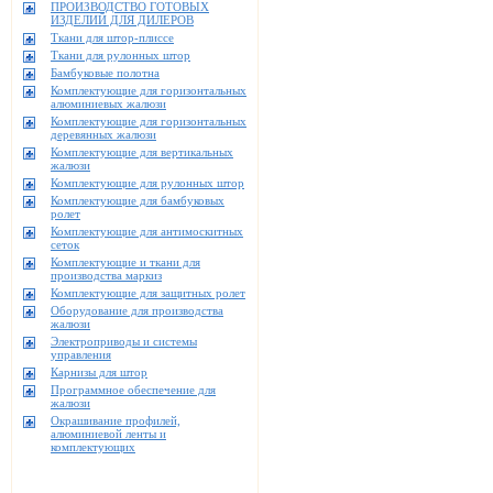
ПРОИЗВОДСТВО ГОТОВЫХ
ИЗДЕЛИЙ ДЛЯ ДИЛЕРОВ
Ткани для штор-плиссе
Ткани для рулонных штор
Бамбуковые полотна
Комплектующие для горизонтальных
алюминиевых жалюзи
Комплектующие для горизонтальных
деревянных жалюзи
Комплектующие для вертикальных
жалюзи
Комплектующие для рулонных штор
Комплектующие для бамбуковых
ролет
Комплектующие для антимоскитных
сеток
Комплектующие и ткани для
производства маркиз
Комплектующие для защитных ролет
Оборудование для производства
жалюзи
Электроприводы и системы
управления
Карнизы для штор
Программное обеспечение для
жалюзи
Окрашивание профилей,
алюминиевой ленты и
комплектующих