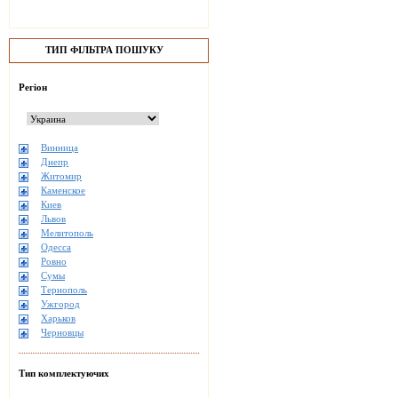
ТИП ФІЛЬТРА ПОШУКУ
Регіон
Винница
Днепр
Житомир
Каменское
Киев
Львов
Мелитополь
Одесса
Ровно
Сумы
Тернополь
Ужгород
Харьков
Черновцы
Тип комплектуючих