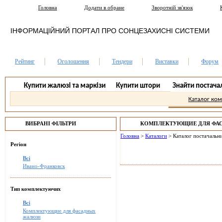
Головна
Додати в обране
Зворотній зв'язок
ІНФОРМАЦІЙНИЙ ПОРТАЛ ПРО СОНЦЕЗАХИСНІ СИСТЕМИ
Рейтинг
Оголошення
Тендери
Виставки
Форум
Купити жалюзі та маркізи
Купити штори
Знайти постача
Каталог ко
ВИБРАНІ ФІЛЬТРИ
КОМПЛЕКТУЮЩИЕ ДЛЯ ФА
ИВАНО-ФРАНКОВСК.
Головна
>
Каталоги
>
Каталог постачальни
Регіон
Всі
Ивано-Франковск
Тип комплектуючих
Всі
Комплектующие для фасадных
жалюзи