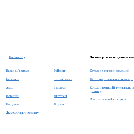
На головну
Дизайнерам та покупцям жа
Вакансії/резюме
Рейтинг
Каталог торгових компаній
Каталоги
Оголошення
Фотографії жалюзі в інтер'єрі
Акції
Тендери
Каталог компаній текстильног
дизайну
Новинки
Виставки
Все про жалюзі та маркізи
Це цікаво
Форум
Як розмістити рекламу