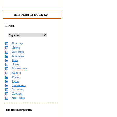
ТИП ФІЛЬТРА ПОШУКУ
Регіон
Винница
Днепр
Житомир
Каменское
Киев
Львов
Мелитополь
Одесса
Ровно
Сумы
Тернополь
Ужгород
Харьков
Черновцы
Тип комплектуючих