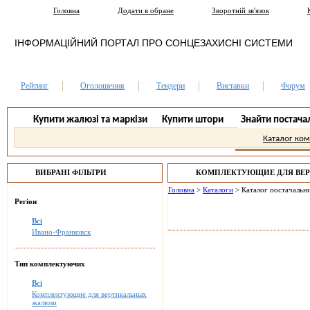
Головна
Додати в обране
Зворотній зв'язок
ІНФОРМАЦІЙНИЙ ПОРТАЛ ПРО СОНЦЕЗАХИСНІ СИСТЕМИ
Рейтинг
Оголошення
Тендери
Виставки
Форум
Купити жалюзі та маркізи
Купити штори
Знайти постача
Каталог ко
ВИБРАНІ ФІЛЬТРИ
КОМПЛЕКТУЮЩИЕ ДЛЯ ВЕ
ИВАНО-ФРАНКОВСК.
Головна
>
Каталоги
>
Каталог постачальни
Регіон
Всі
Ивано-Франковск
Тип комплектуючих
Всі
Комплектующие для вертикальных
жалюзи