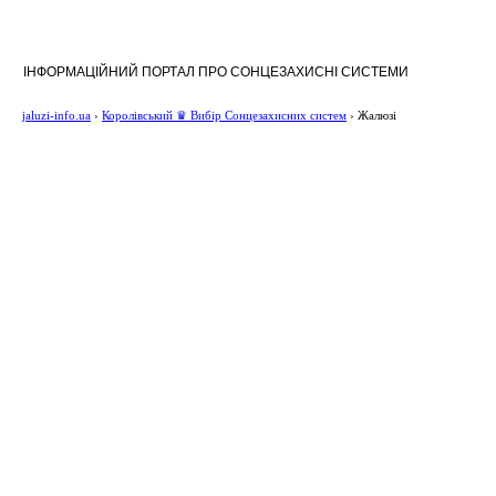
ІНФОРМАЦІЙНИЙ ПОРТАЛ ПРО СОНЦЕЗАХИСНІ СИСТЕМИ
jaluzi-info.ua
›
Королівський ♛ Вибір Сонцезахисних систем
›
Жалюзі