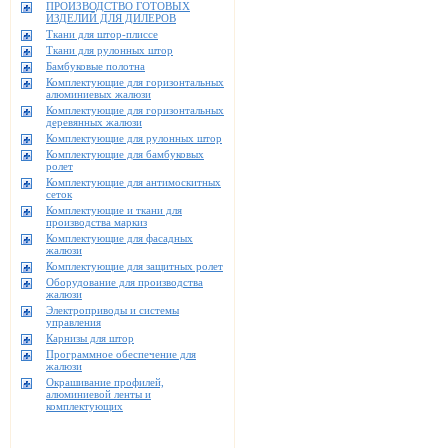
ПРОИЗВОДСТВО ГОТОВЫХ
ИЗДЕЛИЙ ДЛЯ ДИЛЕРОВ
Ткани для штор-плиссе
Ткани для рулонных штор
Бамбуковые полотна
Комплектующие для горизонтальных
алюминиевых жалюзи
Комплектующие для горизонтальных
деревянных жалюзи
Комплектующие для рулонных штор
Комплектующие для бамбуковых
ролет
Комплектующие для антимоскитных
сеток
Комплектующие и ткани для
производства маркиз
Комплектующие для фасадных
жалюзи
Комплектующие для защитных ролет
Оборудование для производства
жалюзи
Электроприводы и системы
управления
Карнизы для штор
Программное обеспечение для
жалюзи
Окрашивание профилей,
алюминиевой ленты и
комплектующих