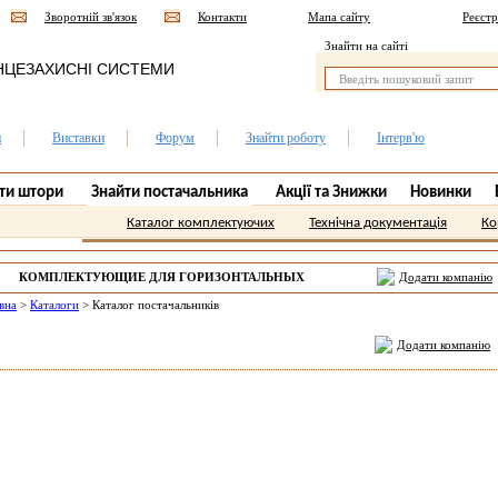
Зворотній зв'язок
Контакти
Мапа сайту
Реєстр
Знайти на сайті
НЦЕЗАХИСНІ СИСТЕМИ
и
Виставки
Форум
Знайти роботу
Інтерв'ю
ти штори
Знайти постачальника
Акції та Знижки
Новинки
Каталог комплектуючих
Технічна документація
Ко
КОМПЛЕКТУЮЩИЕ ДЛЯ ГОРИЗОНТАЛЬНЫХ
Додати компанію
ДЕРЕВЯННЫХ ЖАЛЮЗИ ЛЬВОВ.
вна
>
Каталоги
>
Каталог постачальників
Додати компанію