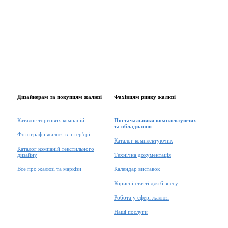
Дизайнерам та покупцям жалюзі
Фахівцям ринку жалюзі
Каталог торгових компаній
Постачальники комплектуючих
та обладнання
Фотографії жалюзі в інтер'єрі
Каталог комплектуючих
Каталог компаній текстильного
дизайну
Технічна документація
Все про жалюзі та маркізи
Календар виставок
Корисні статті для бізнесу
Робота у сфері жалюзі
Наші послуги