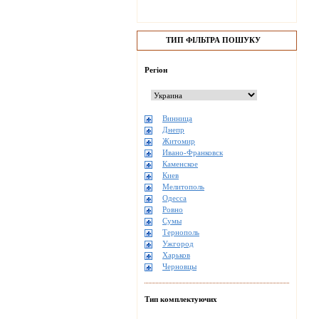
ТИП ФІЛЬТРА ПОШУКУ
Регіон
Винница
Днепр
Житомир
Ивано-Франковск
Каменское
Киев
Мелитополь
Одесса
Ровно
Сумы
Тернополь
Ужгород
Харьков
Черновцы
Тип комплектуючих