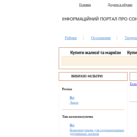
Головна
Додати в обране
ІНФОРМАЦІЙНИЙ ПОРТАЛ ПРО СО
Рейтинг
Оголошення
Тендер
Купити жалюзі та маркізи
Купи
ВИБРАНІ ФІЛЬТРИ
Голо
Регіон
Всі
Львов
Тип комплектуючих
Всі
Комплектующие для горизонтальных
деревянных жалюзи