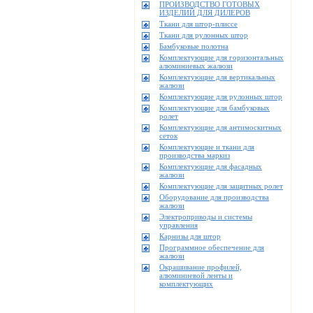
ПРОИЗВОДСТВО ГОТОВЫХ
ИЗДЕЛИЙ ДЛЯ ДИЛЕРОВ
Ткани для штор-плиссе
Ткани для рулонных штор
Бамбуковые полотна
Комплектующие для горизонтальных
алюминиевых жалюзи
Комплектующие для вертикальных
жалюзи
Комплектующие для рулонных штор
Комплектующие для бамбуковых
ролет
Комплектующие для антимоскитных
сеток
Комплектующие и ткани для
производства маркиз
Комплектующие для фасадных
жалюзи
Комплектующие для защитных ролет
Оборудование для производства
жалюзи
Электроприводы и системы
управления
Карнизы для штор
Программное обеспечение для
жалюзи
Окрашивание профилей,
алюминиевой ленты и
комплектующих