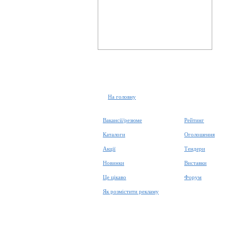
На головну
Вакансії/резюме
Рейтинг
Каталоги
Оголошення
Акції
Тендери
Новинки
Виставки
Це цікаво
Форум
Як розмістити рекламу