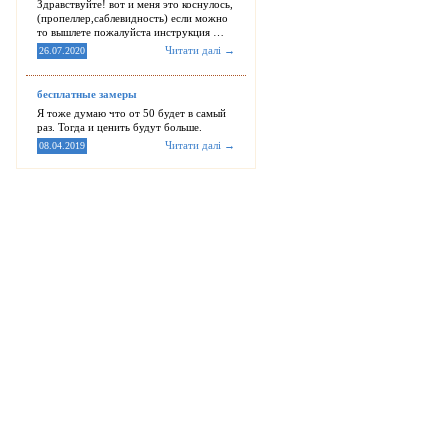
Здравствуйте! вот и меня это коснулось,
(пропеллер,саблевидность) если можно
то вышлете пожалуйста инструкция …
Читати далі →
26.07.2020
бесплатные замеры
Я тоже думаю что от 50 будет в самый
раз. Тогда и ценить будут больше.
Читати далі →
08.04.2019