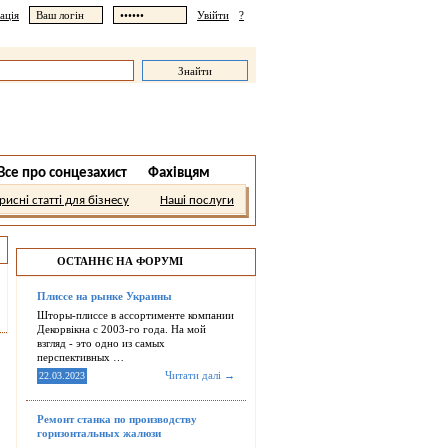
ація
Увійти
?
Все про сонцезахист
Фахівцям
рисні статті для бізнесу
Наші послуги
ОСТАННЄ НА ФОРУМІ
Плиссе на рынке Украины
Шторы-плиссе в ассортименте компании
Декорвікна с 2003-го года. На мой
взгляд - это одно из самых
перспективных …
Читати далі →
22.03.2023
Ремонт станка по производству
горизонтальных жалюзи