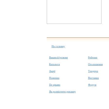
На головну
Вакансії/резюме
Рейтинг
Каталоги
Оголошення
Акції
Тендери
Новинки
Виставки
Це цікаво
Форум
Як розмістити рекламу