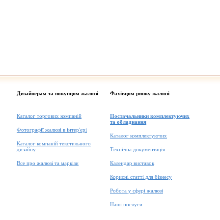
Дизайнерам та покупцям жалюзі
Фахівцям ринку жалюзі
Каталог торгових компаній
Постачальники комплектуючих
та обладнання
Фотографії жалюзі в інтер'єрі
Каталог комплектуючих
Каталог компаній текстильного
дизайну
Технічна документація
Все про жалюзі та маркізи
Календар виставок
Корисні статті для бізнесу
Робота у сфері жалюзі
Наші послуги