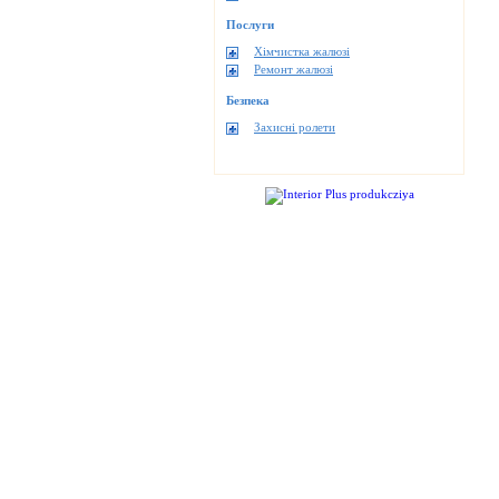
Послуги
Хімчистка жалюзі
Ремонт жалюзі
Безпека
Захисні ролети