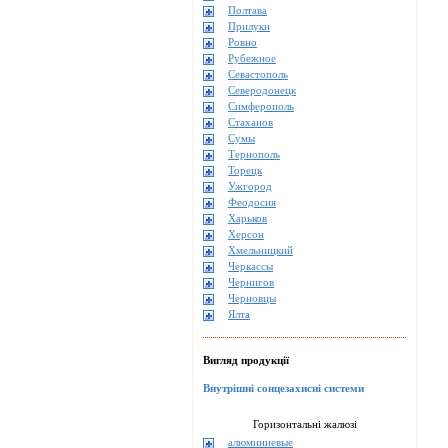
Полтава
Прилуки
Ровно
Рубежное
Севастополь
Северодонецк
Симферополь
Стаханов
Сумы
Тернополь
Торецк
Ужгород
Феодосия
Харьков
Херсон
Хмельницкий
Черкассы
Чернигов
Черновцы
Ялта
Вигляд продукції
Внутрішні сонцезахисні системи
Горизонтальні жалюзі
алюминиевые