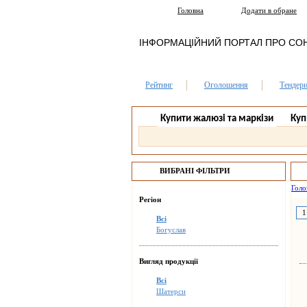
Головна
Додати в обране
ІНФОРМАЦІЙНИЙ ПОРТАЛ ПРО СО
Рейтинг
Оголошення
Тендер
Купити жалюзі та маркізи
Куп
ВИБРАНІ ФІЛЬТРИ
Голо
Регіон
1
Всі
Богуслав
Вигляд продукції
Всі
Шатерси