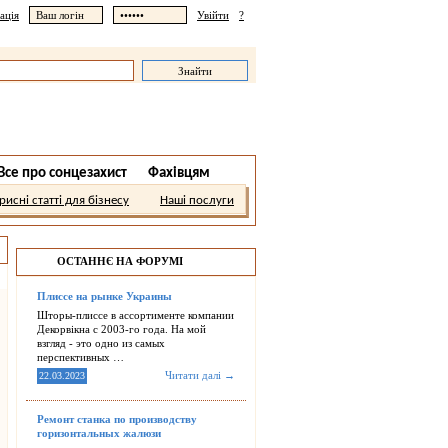
ація
Увійти
?
Все про сонцезахист
Фахівцям
рисні статті для бізнесу
Наші послуги
ОСТАННЄ НА ФОРУМІ
Плиссе на рынке Украины
Шторы-плиссе в ассортименте компании
Декорвікна с 2003-го года. На мой
взгляд - это одно из самых
перспективных …
Читати далі →
22.03.2023
Ремонт станка по производству
горизонтальных жалюзи