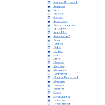
Каменец-Подольский
Каменское
Киев
Коломыя
Конотоп
Краматорск
Красногвардейское
Кременчуг
Кривой Рог
Кропивницкий
Крым
Купянск
Лубны
Луганск
Луцк
Львов
Макеевка
Марганец
Мариуполь
Мелитополь
Могилёв-Подольский
Мукачево
Николаев
Никополь
Одесса
Орджоникидзе
Первомайск
Первомайский