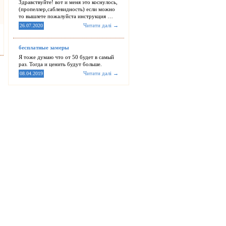
Здравствуйте! вот и меня это коснулось,
(пропеллер,саблевидность) если можно
то вышлете пожалуйста инструкция …
Читати далі →
26.07.2020
бесплатные замеры
Я тоже думаю что от 50 будет в самый
раз. Тогда и ценить будут больше.
Читати далі →
08.04.2019