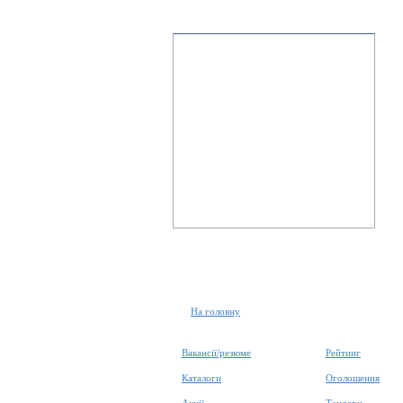
На головну
Вакансії/резюме
Рейтинг
Каталоги
Оголошення