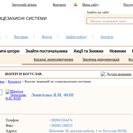
Зворотній зв'язок
Контакти
Мапа сайту
Реєстр
Знайти на сайті
НЦЕЗАХИСНІ СИСТЕМИ
и
Виставки
Форум
Знайти роботу
Інтерв'ю
ити штори
Знайти постачальника
Акції та Знижки
Новинки
Каталог комплектуючих
Технічна документація
Ко
ШАТЕРСИ БОГУСЛАВ.
Додати компанію
вна
>
Каталоги
>
Каталог компаній по сонцезахисним системам
Леписієнко В.М. ФОП
Телефон:
+380965564474
Факс:
+380681248019
Адреса:
Шевченко 36, магазин мебели, 1-эт, Богуслав 09100,