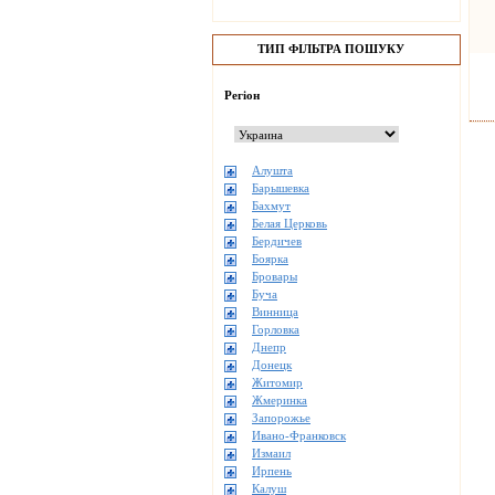
ТИП ФІЛЬТРА ПОШУКУ
Регіон
Алушта
Барышевка
Бахмут
Белая Церковь
Бердичев
Боярка
Бровары
Буча
Винница
Горловка
Днепр
Донецк
Житомир
Жмеринка
Запорожье
Ивано-Франковск
Измаил
Ирпень
Калуш