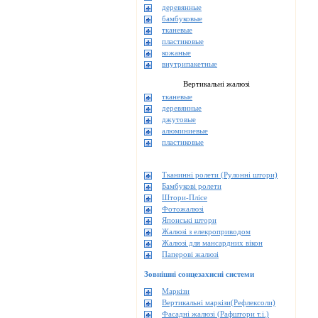
деревянные
бамбуковые
тканевые
пластиковые
кожаные
внутрипакетные
Вертикальні жалюзі
тканевые
деревянные
джутовые
алюминиевые
пластиковые
Тканинні ролети (Рулонні штори)
Бамбукові ролети
Штори-Плісе
Фотожалюзі
Японські штори
Жалюзі з елекроприводом
Жалюзі для мансардних вікон
Паперові жалюзі
Зовнішні сонцезахисні системи
Маркізи
Вертикальні маркізи(Рефлексоли)
Фасадні жалюзі (Рафштори т.і.)