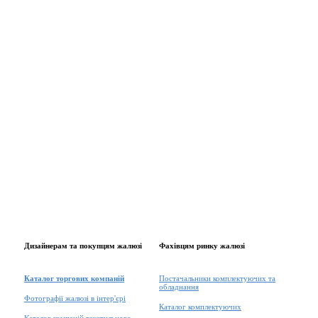
Дизайнерам та покупцям жалюзі
Фахівцям ринку жалюзі
Каталог торгових компаній
Постачальники комплектуючих та
обладнання
Фотографії жалюзі в інтер'єрі
Каталог комплектуючих