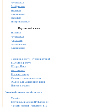
деревянные
бамбуковые
тканевые
пластиковые
кожаные
внутрипакетные
Вертикальні жалюзі
тканевые
деревянные
джутовые
алюминиевые
пластиковые
Тканинні ролети (Рулонні штори)
Бамбукові ролети
Штори-Плісе
Фотожалюзі
Японські штори
Жалюзі з елекроприводом
Жалюзі для мансардних вікон
Паперові жалюзі
Зовнішні сонцезахисні системи
Маркізи
Вертикальні маркізи(Рефлексоли)
Фасадні жалюзі (Рафштори т.і.)