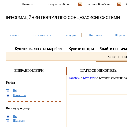
Головна
Додати в обране
Зворотній зв'язок
ІНФОРМАЦІЙНИЙ ПОРТАЛ ПРО СОНЦЕЗАХИСНІ СИСТЕМИ
Рейтинг
Оголошення
Тендери
Виставки
Форум
Купити жалюзі та маркізи
Купити штори
Знайти постач
Каталог ко
ВИБРАНІ ФІЛЬТРИ
ШАТЕРСИ НИКОПОЛЬ.
Головна
>
Каталоги
>
Каталог компаній п
Регіон
Всі
Никополь
Вигляд продукції
Всі
Шатерси