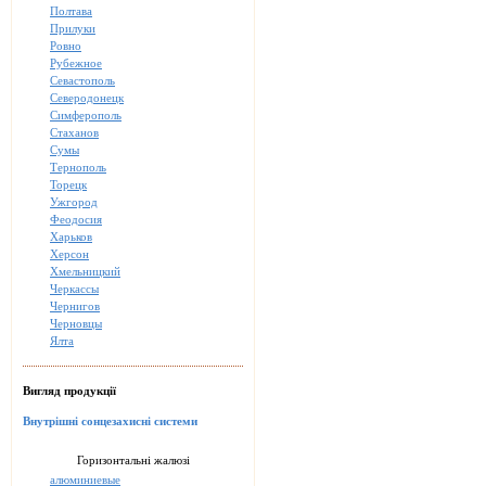
Полтава
Прилуки
Ровно
Рубежное
Севастополь
Северодонецк
Симферополь
Стаханов
Сумы
Тернополь
Торецк
Ужгород
Феодосия
Харьков
Херсон
Хмельницкий
Черкассы
Чернигов
Черновцы
Ялта
Вигляд продукції
Внутрішні сонцезахисні системи
Горизонтальні жалюзі
алюминиевые