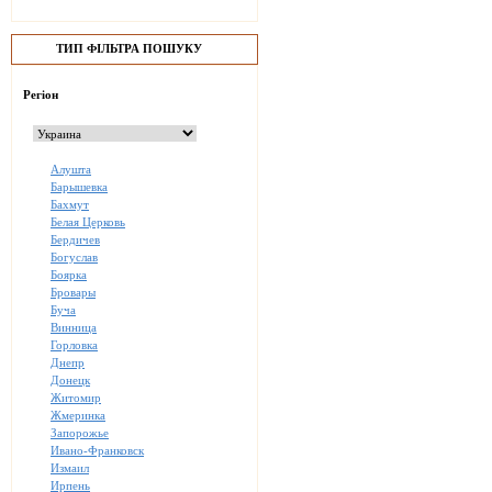
ТИП ФІЛЬТРА ПОШУКУ
Регіон
Алушта
Барышевка
Бахмут
Белая Церковь
Бердичев
Богуслав
Боярка
Бровары
Буча
Винница
Горловка
Днепр
Донецк
Житомир
Жмеринка
Запорожье
Ивано-Франковск
Измаил
Ирпень