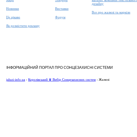
Акції
Тендери
Каталог компаній текстильног
дизайну
Новинки
Виставки
Все про жалюзі та маркізи
Це цікаво
Форум
Як розмістити рекламу
ІНФОРМАЦІЙНИЙ ПОРТАЛ ПРО СОНЦЕЗАХИСНІ СИСТЕМИ
jaluzi-info.ua
›
Королівський ♛ Вибір Сонцезахисних систем
›
Жалюзі