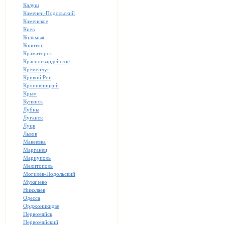
Калуш
Каменец-Подольский
Каменское
Киев
Коломыя
Конотоп
Краматорск
Красногвардейское
Кременчуг
Кривой Рог
Кропивницкий
Крым
Купянск
Лубны
Луганск
Луцк
Львов
Макеевка
Марганец
Мариуполь
Мелитополь
Могилёв-Подольский
Мукачево
Николаев
Одесса
Орджоникидзе
Первомайск
Первомайский