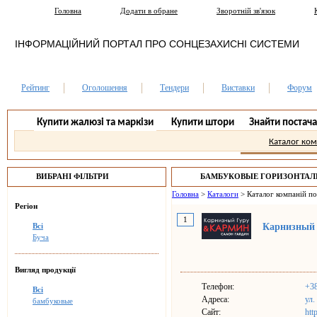
Головна
Додати в обране
Зворотній зв'язок
ІНФОРМАЦІЙНИЙ ПОРТАЛ ПРО СОНЦЕЗАХИСНІ СИСТЕМИ
Рейтинг
Оголошення
Тендери
Виставки
Форум
Купити жалюзі та маркізи
Купити штори
Знайти постач
Каталог ко
ВИБРАНІ ФІЛЬТРИ
БАМБУКОВЫЕ ГОРИЗОНТАЛ
Головна
>
Каталоги
>
Каталог компаній п
Регіон
1
Всі
Карнизный
Буча
Вигляд продукції
Телефон:
+38
Всі
Адреса:
ул.
бамбуковые
Сайт:
htt