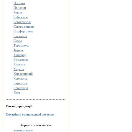
Полтава
Прилуки
Ровно
Рубежное
Севастополь
Северодонецк
Симферополь
Стаханов
Сумы
Тернополь
Торецк
Ужгород
Феодосия
Харьков
Херсон
Хмельницкий
Черкассы
Чернигов
Черновцы
Ялта
Вигляд продукції
Внутрішні сонцезахисні системи
Горизонтальні жалюзі
алюминиевые