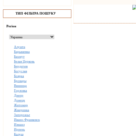
ТИП ФІЛЬТРА ПОШУКУ
Регіон
Алушта
Барышевка
Бахмут
Белая Церковь
Бердичев
Богуслав
Боярка
Бровары
Винница
Горловка
Днепр
Донецк
Житомир
Жмеринка
Запорожье
Ивано-Франковск
Измаил
Ирпень
Калуш