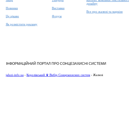
Акції
Тендери
Каталог компаній текстильног
дизайну
Новинки
Виставки
Все про жалюзі та маркізи
Це цікаво
Форум
Як розмістити рекламу
ІНФОРМАЦІЙНИЙ ПОРТАЛ ПРО СОНЦЕЗАХИСНІ СИСТЕМИ
jaluzi-info.ua
›
Королівський ♛ Вибір Сонцезахисних систем
›
Жалюзі