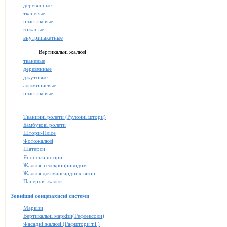
деревянные
тканевые
пластиковые
кожаные
внутрипакетные
Вертикальні жалюзі
тканевые
деревянные
джутовые
алюминиевые
пластиковые
Тканинні ролети (Рулонні штори)
Бамбукові ролети
Штори-Плісе
Фотожалюзі
Шатерси
Японські штори
Жалюзі з елекроприводом
Жалюзі для мансардних вікон
Паперові жалюзі
Зовнішні сонцезахисні системи
Маркізи
Вертикальні маркізи(Рефлексоли)
Фасадні жалюзі (Рафштори т.і.)