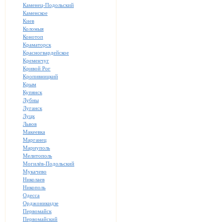
Каменец-Подольский
Каменское
Киев
Коломыя
Конотоп
Краматорск
Красногвардейское
Кременчуг
Кривой Рог
Кропивницкий
Крым
Купянск
Лубны
Луганск
Луцк
Львов
Макеевка
Марганец
Мариуполь
Мелитополь
Могилёв-Подольский
Мукачево
Николаев
Никополь
Одесса
Орджоникидзе
Первомайск
Первомайский