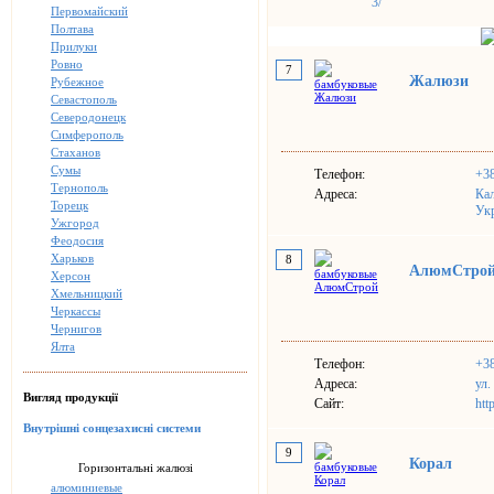
3/
Первомайский
Полтава
Прилуки
Ровно
7
Жалюзи
Рубежное
Севастополь
Северодонецк
Симферополь
Стаханов
Сумы
Телефон:
+3
Тернополь
Адреса:
Ка
Торецк
Ук
Ужгород
Феодосия
Харьков
8
АлюмСтро
Херсон
Хмельницкий
Черкассы
Чернигов
Ялта
Телефон:
+3
Адреса:
ул.
Вигляд продукції
Сайт:
htt
Внутрішні сонцезахисні системи
9
Корал
Горизонтальні жалюзі
алюминиевые