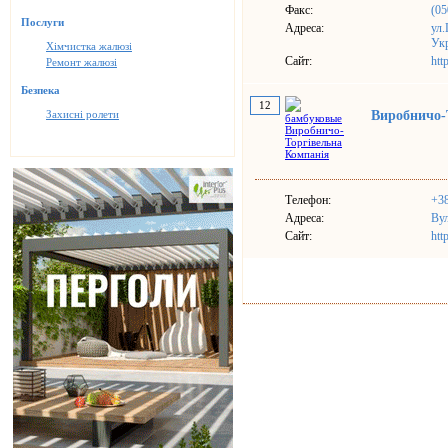
Факс:
(05
Послуги
Адреса:
ул.
Ук
Хімчистка жалюзі
Сайт:
htt
Ремонт жалюзі
Безпека
12
Захисні ролети
Виробничо-
Телефон:
+38
Адреса:
Вул
Сайт:
htt