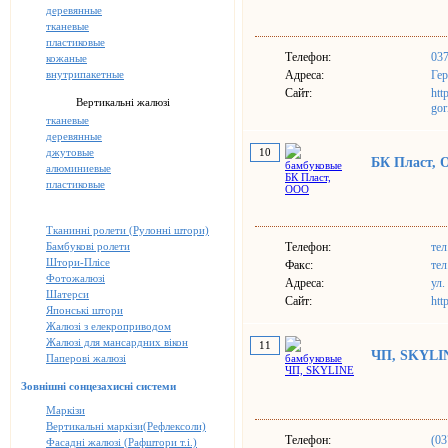
деревянные
тканевые
пластиковые
Телефон:
03
кожаные
внутрипакетные
Адреса:
Гер
Сайт:
htt
Вертикальні жалюзі
gor
тканевые
деревянные
джутовые
10
БК Пласт,
алюминиевые
пластиковые
Тканинні ролети (Рулонні штори)
Бамбукові ролети
Телефон:
тел
Штори-Плісе
Факс:
тел
Фотожалюзі
Адреса:
ул.
Шатерси
Сайт:
htt
Японські штори
Жалюзі з елекроприводом
Жалюзі для мансардних вікон
11
ЧП, SKYLI
Паперові жалюзі
Зовнішні сонцезахисні системи
Маркізи
Вертикальні маркізи(Рефлексоли)
Телефон:
(03
Фасадні жалюзі (Рафштори т.і.)