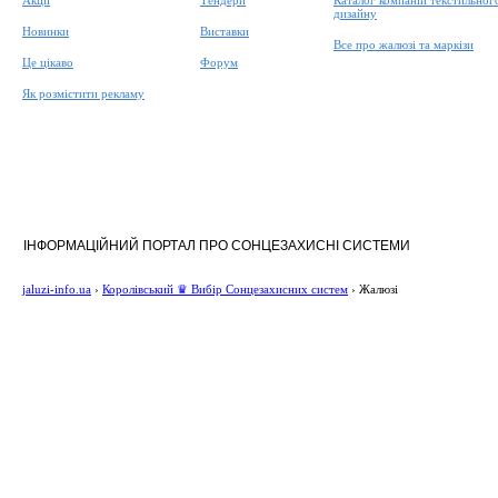
Акції
Тендери
Каталог компаній текстильног
дизайну
Новинки
Виставки
Все про жалюзі та маркізи
Це цікаво
Форум
Як розмістити рекламу
ІНФОРМАЦІЙНИЙ ПОРТАЛ ПРО СОНЦЕЗАХИСНІ СИСТЕМИ
jaluzi-info.ua
›
Королівський ♛ Вибір Сонцезахисних систем
›
Жалюзі