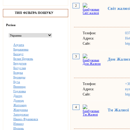
2
Світ жалюз
ТИП ФІЛЬТРА ПОШУКУ
Регіон
Телефон:
03
Адреса:
Неб
Сайт:
htt
Алушта
Барышевка
Бахмут
3
Белая Церковь
Дом Жалюз
Бердичев
Богуслав
Боярка
Бровары
Буча
Телефон:
+38
Винница
Адреса:
вул
Горловка
Сайт:
htt
Днепр
Донецк
Житомир
4
Жмеринка
Тм Жалюзі
Запорожье
Ивано-Франковск
Измаил
Ирпень