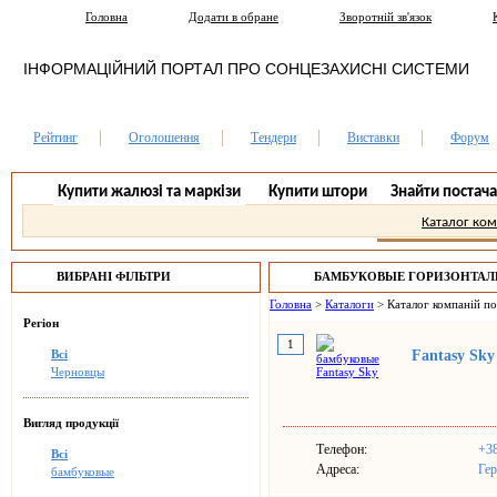
Головна
Додати в обране
Зворотній зв'язок
ІНФОРМАЦІЙНИЙ ПОРТАЛ ПРО СОНЦЕЗАХИСНІ СИСТЕМИ
Рейтинг
Оголошення
Тендери
Виставки
Форум
Купити жалюзі та маркізи
Купити штори
Знайти постач
Каталог ко
ВИБРАНІ ФІЛЬТРИ
БАМБУКОВЫЕ ГОРИЗОНТА
ЧЕРНОВЦЫ.
Головна
>
Каталоги
>
Каталог компаній п
Регіон
1
Всі
Fantasy Sky
Черновцы
Вигляд продукції
Телефон:
+38
Всі
Адреса:
Гер
бамбуковые