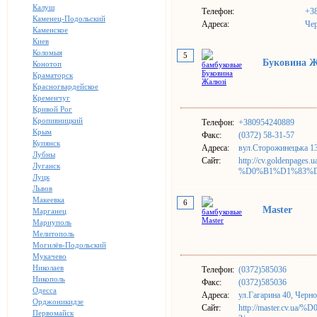
Калуш
Телефон:
+3
Каменец-Подольский
Адреса:
Чер
Каменское
Киев
Коломыя
5
Буковина 
Конотоп
Краматорск
Красногвардейское
Кременчуг
Кривой Рог
Кропивницкий
Телефон:
+380954240889
Крым
Факс:
(0372) 58-31-57
Купянск
Адреса:
вул.Сторожинецька 13
Лубны
Сайт:
http://cv.goldenp
Луганск
%D0%B1%D1%83%
Луцк
Львов
Макеевка
6
Master
Марганец
Мариуполь
Мелитополь
Могилёв-Подольский
Мукачево
Николаев
Телефон:
(0372)585036
Никополь
Факс:
(0372)585036
Одесса
Адреса:
ул.Гагарина 40, Черн
Орджоникидзе
Сайт:
http://master.cv
Первомайск