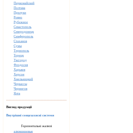
Первомайский
Полтава
Прилуки
Ровно
Рубежное
Севастополь
Северодонецк
Симферополь
Стаханов
Сумы
Тернополь
Торецк
Ужгород
Феодосия
Харьков
Херсон
Хмельницкий
Черкассы
Чернигов
Ялта
Вигляд продукції
Внутрішні сонцезахисні системи
Горизонтальні жалюзі
алюминиевые