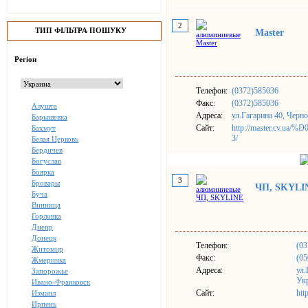
2
ТИП ФІЛЬТРА ПОШУКУ
Master
Регіон
Телефон:
(0372)585036
Факс:
(0372)585036
Алушта
Адреса:
ул.Гагарина 40, Черн
Барышевка
Сайт:
http://master.cv
Бахмут
3/
Белая Церковь
Бердичев
Богуслав
Боярка
3
Бровары
ЧП, SKYLI
Буча
Винница
Горловка
Днепр
Донецк
Телефон:
(03
Житомир
Факс:
(05
Жмеринка
Адреса:
ул.
Запорожье
Ук
Ивано-Франковск
Сайт:
htt
Измаил
Ирпень