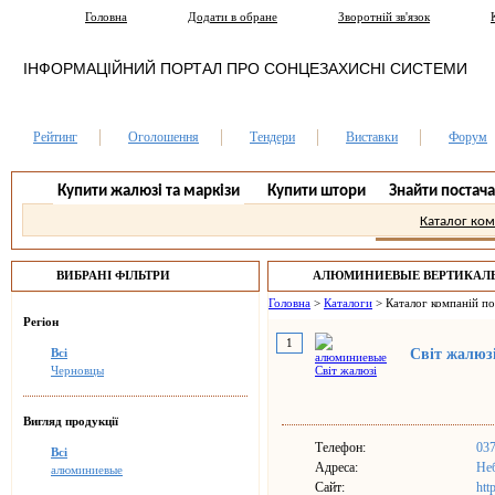
Головна
Додати в обране
Зворотній зв'язок
ІНФОРМАЦІЙНИЙ ПОРТАЛ ПРО СОНЦЕЗАХИСНІ СИСТЕМИ
Рейтинг
Оголошення
Тендери
Виставки
Форум
Купити жалюзі та маркізи
Купити штори
Знайти постач
Каталог ко
ВИБРАНІ ФІЛЬТРИ
АЛЮМИНИЕВЫЕ ВЕРТИКАЛ
ЧЕРНОВЦЫ.
Головна
>
Каталоги
>
Каталог компаній п
Регіон
1
Всі
Світ жалюз
Черновцы
Вигляд продукції
Телефон:
03
Всі
Адреса:
Неб
алюминиевые
Сайт:
htt