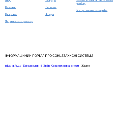
Акції
Тендери
Каталог компаній текстильног
дизайну
Новинки
Виставки
Все про жалюзі та маркізи
Це цікаво
Форум
Як розмістити рекламу
ІНФОРМАЦІЙНИЙ ПОРТАЛ ПРО СОНЦЕЗАХИСНІ СИСТЕМИ
jaluzi-info.ua
›
Королівський ♛ Вибір Сонцезахисних систем
›
Жалюзі