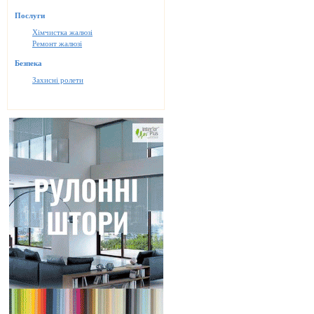
Послуги
Хімчистка жалюзі
Ремонт жалюзі
Безпека
Захисні ролети