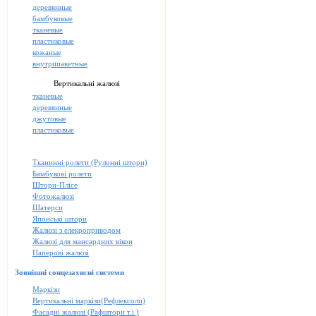
деревянные
бамбуковые
тканевые
пластиковые
кожаные
внутрипакетные
Вертикальні жалюзі
тканевые
деревянные
джутовые
пластиковые
Тканинні ролети (Рулонні штори)
Бамбукові ролети
Штори-Плісе
Фотожалюзі
Шатерси
Японські штори
Жалюзі з елекроприводом
Жалюзі для мансардних вікон
Паперові жалюзі
Зовнішні сонцезахисні системи
Маркізи
Вертикальні маркізи(Рефлексоли)
Фасадні жалюзі (Рафштори т.і.)