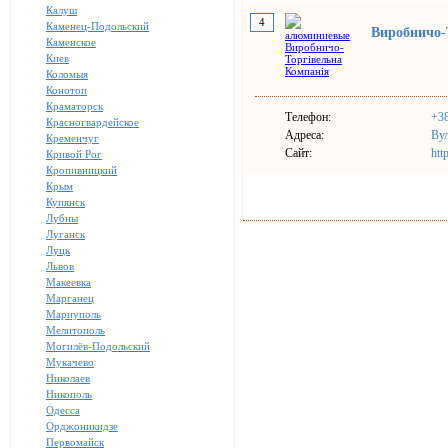
Калуш
4
Каменец-Подольский
Виробничо-
Каменское
Киев
Коломыя
Конотоп
Краматорск
Телефон:
+38
Красногвардейское
Адреса:
Вул
Кременчуг
Сайт:
htt
Кривой Рог
Кропивницкий
Крым
Купянск
Лубны
Луганск
Луцк
Львов
Макеевка
Марганец
Мариуполь
Мелитополь
Могилёв-Подольский
Мукачево
Николаев
Никополь
Одесса
Орджоникидзе
Первомайск