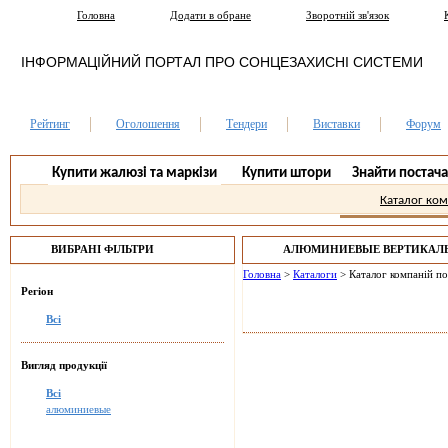
Головна
Додати в обране
Зворотній зв'язок
ІНФОРМАЦІЙНИЙ ПОРТАЛ ПРО СОНЦЕЗАХИСНІ СИСТЕМИ
Рейтинг
Оголошення
Тендери
Виставки
Форум
Купити жалюзі та маркізи
Купити штори
Знайти постач
Каталог ко
ВИБРАНІ ФІЛЬТРИ
АЛЮМИНИЕВЫЕ ВЕРТИКАЛ
ХАРЦЫЗСК.
Головна
>
Каталоги
>
Каталог компаній п
Регіон
Всі
Вигляд продукції
Всі
алюминиевые