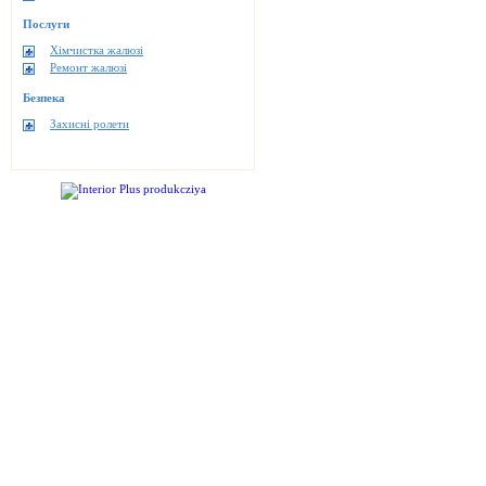
Послуги
Хімчистка жалюзі
Ремонт жалюзі
Безпека
Захисні ролети