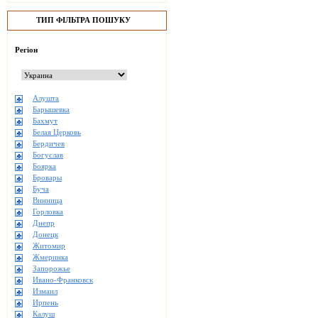
ТИП ФІЛЬТРА ПОШУКУ
Регіон
Алушта
Барышевка
Бахмут
Белая Церковь
Бердичев
Богуслав
Боярка
Бровары
Буча
Винница
Горловка
Днепр
Донецк
Житомир
Жмеринка
Запорожье
Ивано-Франковск
Измаил
Ирпень
Калуш