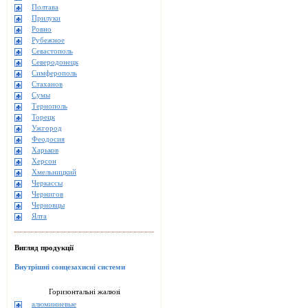
Полтава
Прилуки
Ровно
Рубежное
Севастополь
Северодонецк
Симферополь
Стаханов
Сумы
Тернополь
Торецк
Ужгород
Феодосия
Харьков
Херсон
Хмельницкий
Черкассы
Чернигов
Черновцы
Ялта
Вигляд продукції
Внутрішні сонцезахисні системи
Горизонтальні жалюзі
алюминиевые