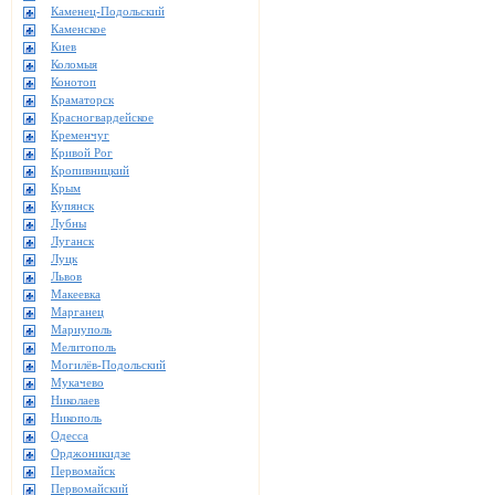
Каменец-Подольский
Каменское
Киев
Коломыя
Конотоп
Краматорск
Красногвардейское
Кременчуг
Кривой Рог
Кропивницкий
Крым
Купянск
Лубны
Луганск
Луцк
Львов
Макеевка
Марганец
Мариуполь
Мелитополь
Могилёв-Подольский
Мукачево
Николаев
Никополь
Одесса
Орджоникидзе
Первомайск
Первомайский