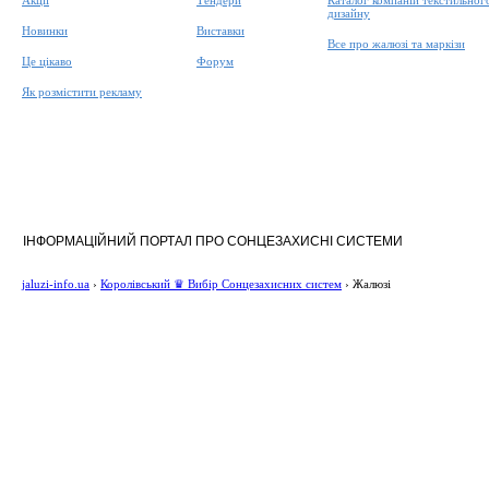
Акції
Тендери
Каталог компаній текстильног
дизайну
Новинки
Виставки
Все про жалюзі та маркізи
Це цікаво
Форум
Як розмістити рекламу
ІНФОРМАЦІЙНИЙ ПОРТАЛ ПРО СОНЦЕЗАХИСНІ СИСТЕМИ
jaluzi-info.ua
›
Королівський ♛ Вибір Сонцезахисних систем
›
Жалюзі