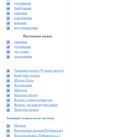
деревянные
бамбуковые
тканевые
пластиковые
кожаные
внутрипакетные
Вертикальні жалюзі
тканевые
деревянные
джутовые
пластиковые
Тканинні ролети (Рулонні штори)
Бамбукові ролети
Штори-Плісе
Фотожалюзі
Шатерси
Японські штори
Жалюзі з елекроприводом
Жалюзі для мансардних вікон
Паперові жалюзі
Зовнішні сонцезахисні системи
Маркізи
Вертикальні маркізи(Рефлексоли)
Фасадні жалюзі (Рафштори т.і.)