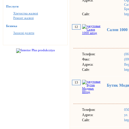
Адреса:
Офи
Сал
Послуги
Бра
Хімчистка жалюзі
Сайт:
htt
Ремонт жалюзі
Безпека
12
Салон 1000
Захисні ролети
Телефон:
(06
Факс:
(09
Адреса:
Вер
Сайт:
htt
13
Бутик Мод
Телефон:
05
Адреса:
ул.
Сайт:
htt