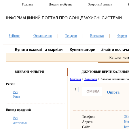
Головна
Додати в обране
Зворотній зв'язок
ІНФОРМАЦІЙНИЙ ПОРТАЛ ПРО СОНЦЕЗАХИСНІ СИСТЕМИ
Рейтинг
Оголошення
Тендери
Виставки
Форум
Купити жалюзі та маркізи
Купити штори
Знайти постач
Каталог ко
ВИБРАНІ ФІЛЬТРИ
ДЖУТОВЫЕ ВЕРТИКАЛЬНЫЕ
Головна
>
Каталоги
>
Каталог компаній п
Регіон
1
Всі
Ombra
Киев
Вигляд продукції
Телефон:
38 
Всі
Адреса:
Киї
джутовые
Сайт:
htt