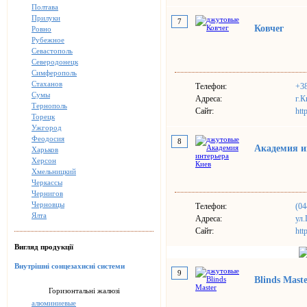
Полтава
Прилуки
7
Ковчег
Ровно
Рубежное
Севастополь
Северодонецк
Симферополь
Стаханов
Телефон:
+38
Сумы
Адреса:
г.К
Тернополь
Сайт:
htt
Торецк
Ужгород
Феодосия
8
Академия и
Харьков
Херсон
Хмельницкий
Черкассы
Чернигов
Черновцы
Телефон:
(04
Ялта
Адреса:
ул.
Сайт:
htt
Вигляд продукції
Внутрішні сонцезахисні системи
9
Blinds Mast
Горизонтальні жалюзі
алюминиевые