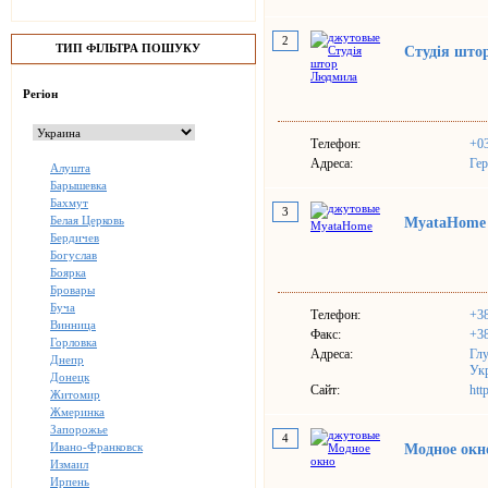
2
ТИП ФІЛЬТРА ПОШУКУ
Студія што
Регіон
Телефон:
+0
Адреса:
Гер
Алушта
Барышевка
Бахмут
3
Белая Церковь
MyataHome
Бердичев
Богуслав
Боярка
Бровары
Буча
Телефон:
+3
Винница
Факс:
+3
Горловка
Адреса:
Глу
Днепр
Ук
Донецк
Сайт:
htt
Житомир
Жмеринка
Запорожье
4
Ивано-Франковск
Модное окн
Измаил
Ирпень