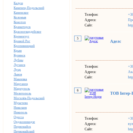
Калуш
Каменец-Подольский
Каменское
Телефон:
+38
Коломыя
Адреса:
Про
Конотоп
Сайт:
htt
Краматорск
Красногвардейское
Кременчуг
5
Кривой Рог
Аделс
Кропивницкий
Крым
Купянск
Лубны
Луганск
Телефон:
+3
Луцк
Адреса:
Ака
Львов
Сайт:
htt
Макеевка
Марганец
Мариуполь
6
ТОВ Інтер
Мелитополь
Могилёв-Подольский
Мукачево
Николаев
Никополь
Одесса
Телефон:
+38
Орджоникидзе
Адреса:
вул
Первомайск
Сайт:
http
Первомайский