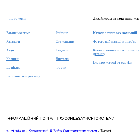
На головну
Дизайнерам та покупцям жа
Вакансії/резюме
Рейтинг
Каталог торгових компаній
Каталоги
Оголошення
Фотографії жалюзі в інтер'єрі
Акції
Тендери
Каталог компаній текстильног
дизайну
Новинки
Виставки
Все про жалюзі та маркізи
Це цікаво
Форум
Як розмістити рекламу
ІНФОРМАЦІЙНИЙ ПОРТАЛ ПРО СОНЦЕЗАХИСНІ СИСТЕМИ
jaluzi-info.ua
›
Королівський ♛ Вибір Сонцезахисних систем
›
Жалюзі