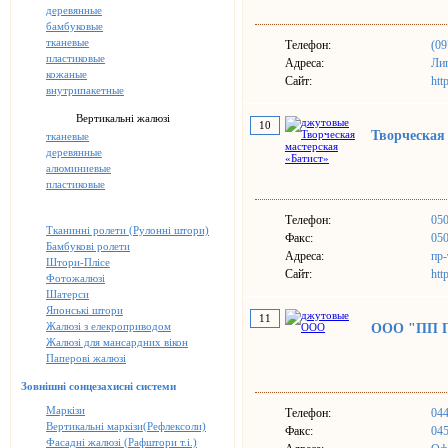
деревянные
бамбуковые
тканевые
Телефон:
(09
пластиковые
Адреса:
Лип
кожаные
Сайт:
htt
внутрипакетные
Вертикальні жалюзі
10
Творческая
тканевые
деревянные
алюминиевые
пластиковые
Телефон:
050
Тканинні ролети (Рулонні штори)
Факс:
050
Бамбукові ролети
Адреса:
пр-
Штори-Плісе
Сайт:
http
Фотожалюзі
Шатерси
Японські штори
11
Жалюзі з елекроприводом
ООО "ПП Г
Жалюзі для мансардних вікон
Паперові жалюзі
Зовнішні сонцезахисні системи
Маркізи
Телефон:
044
Вертикальні маркізи(Рефлексоли)
Факс:
045
Фасадні жалюзі (Рафштори т.і.)