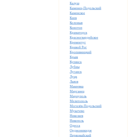
Калуш
Каменец-Подольский
Каменское
Киев
Коломыя
Конотоп
Краматорск
Красногвардейское
Кременчуг
Кривой Рог
Кропивницкий
Крым
Купянск
Лубны
Луганск
Луцк
Львов
Макеевка
Марганец
Мариуполь
Мелитополь
Могилёв-Подольский
Мукачево
Николаев
Никополь
Одесса
Орджоникидзе
Первомайский