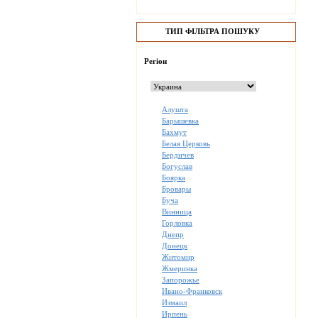
ТИП ФІЛЬТРА ПОШУКУ
Регіон
Алушта
Барышевка
Бахмут
Белая Церковь
Бердичев
Богуслав
Боярка
Бровары
Буча
Винница
Горловка
Днепр
Донецк
Житомир
Жмеринка
Запорожье
Ивано-Франковск
Измаил
Ирпень