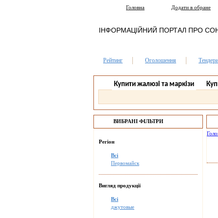
Головна
Додати в обране
ІНФОРМАЦІЙНИЙ ПОРТАЛ ПРО СО
Рейтинг
Оголошення
Тендер
Купити жалюзі та маркізи
Куп
ВИБРАНІ ФІЛЬТРИ
Голо
Регіон
Всі
Первомайск
Вигляд продукції
Всі
джутовые