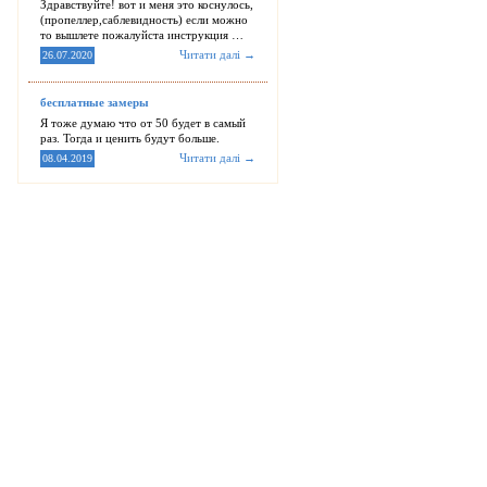
Здравствуйте! вот и меня это коснулось,
(пропеллер,саблевидность) если можно
то вышлете пожалуйста инструкция …
Читати далі →
26.07.2020
бесплатные замеры
Я тоже думаю что от 50 будет в самый
раз. Тогда и ценить будут больше.
Читати далі →
08.04.2019