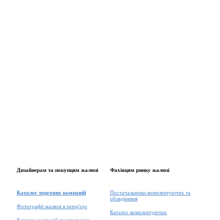
Дизайнерам та покупцям жалюзі
Фахівцям ринку жалюзі
Каталог торгових компаній
Постачальники комплектуючих та
обладнання
Фотографії жалюзі в інтер'єрі
Каталог комплектуючих