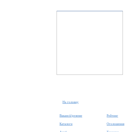
На головну
Вакансії/резюме
Рейтинг
Каталоги
Оголошення