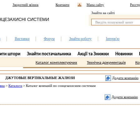
Зворотній зв'язок
Контакти
Мапа сайту
Реєстр
Знайти на сайті
НЦЕЗАХИСНІ СИСТЕМИ
и
Виставки
Форум
Знайти роботу
Інтерв'ю
ити штори
Знайти постачальника
Акції та Знижки
Новинки
Каталог комплектуючих
Технічна документація
Ко
ДЖУТОВЫЕ ВЕРТИКАЛЬНЫЕ ЖАЛЮЗИ
Додати компанію
ПЕРВОМАЙСК.
вна
>
Каталоги
>
Каталог компаній по сонцезахисним системам
Додати компанію