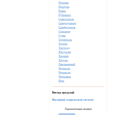
Полтава
Прилуки
Ровно
Рубежное
Севастополь
Северодонецк
Симферополь
Стаханов
Сумы
Тернополь
Торецк
Ужгород
Феодосия
Харьков
Херсон
Хмельницкий
Черкассы
Чернигов
Черновцы
Ялта
Вигляд продукції
Внутрішні сонцезахисні системи
Горизонтальні жалюзі
алюминиевые