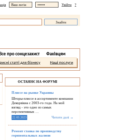
ація
Увійти
?
Все про сонцезахист
Фахівцям
рисні статті для бізнесу
Наші послуги
ОСТАННЄ НА ФОРУМІ
Плиссе на рынке Украины
Шторы-плиссе в ассортименте компании
Декорвікна с 2003-го года. На мой
взгляд - это одно из самых
перспективных …
Читати далі →
22.03.2023
Ремонт станка по производству
горизонтальных жалюзи