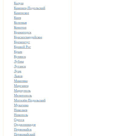
Калуш
Каменец-Подольский
Каменское
Киев
Коломыя
Конотоп
Краматорск
Красногвардейское
Кременчуг
Кривой Рог
Крым
Купянск
Лубны
Луганск
Луцк
Львов
Макеевка
Марганец
Мариуполь
Мелитополь
Могилёв-Подольский
Мукачево
Николаев
Никополь
Одесса
Орджоникидзе
Первомайск
Первомайский