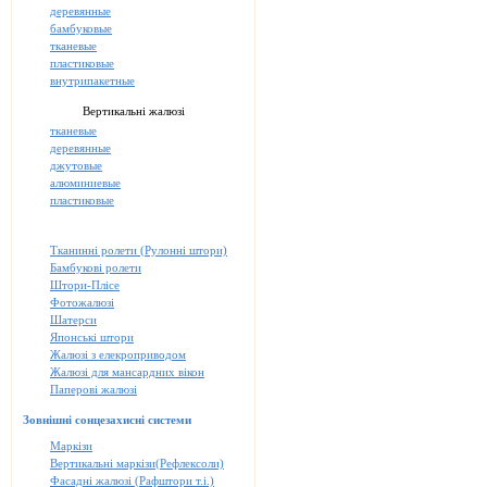
деревянные
бамбуковые
тканевые
пластиковые
внутрипакетные
Вертикальні жалюзі
тканевые
деревянные
джутовые
алюминиевые
пластиковые
Тканинні ролети (Рулонні штори)
Бамбукові ролети
Штори-Плісе
Фотожалюзі
Шатерси
Японські штори
Жалюзі з елекроприводом
Жалюзі для мансардних вікон
Паперові жалюзі
Зовнішні сонцезахисні системи
Маркізи
Вертикальні маркізи(Рефлексоли)
Фасадні жалюзі (Рафштори т.і.)