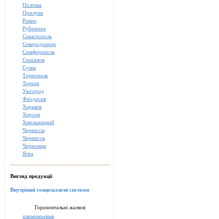
Полтава
Прилуки
Ровно
Рубежное
Севастополь
Северодонецк
Симферополь
Стаханов
Сумы
Тернополь
Торецк
Ужгород
Феодосия
Харьков
Херсон
Хмельницкий
Черкассы
Чернигов
Черновцы
Ялта
Вигляд продукції
Внутрішні сонцезахисні системи
Горизонтальні жалюзі
алюминиевые