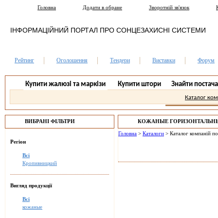
Головна
Додати в обране
Зворотній зв'язок
ІНФОРМАЦІЙНИЙ ПОРТАЛ ПРО СОНЦЕЗАХИСНІ СИСТЕМИ
Рейтинг
Оголошення
Тендери
Виставки
Форум
Купити жалюзі та маркізи
Купити штори
Знайти постач
Каталог ко
ВИБРАНІ ФІЛЬТРИ
КОЖАНЫЕ ГОРИЗОНТАЛЬН
КРОПИВНИЦКИЙ.
Головна
>
Каталоги
>
Каталог компаній п
Регіон
Всі
Кропивницкий
Вигляд продукції
Всі
кожаные