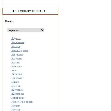
ТИП ФІЛЬТРА ПОШУКУ
Регіон
Алушта
Барышевка
Бахмут
Белая Церковь
Бердичев
Богуслав
Боярка
Бровары
Буча
Винница
Горловка
Днепр
Донецк
Житомир
Жмеринка
Запорожье
Ивано-Франковск
Измаил
Ирпень