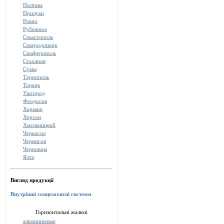
Полтава
Прилуки
Ровно
Рубежное
Севастополь
Северодонецк
Симферополь
Стаханов
Сумы
Тернополь
Торецк
Ужгород
Феодосия
Харьков
Херсон
Хмельницкий
Черкассы
Чернигов
Черновцы
Ялта
Вигляд продукції
Внутрішні сонцезахисні системи
Горизонтальні жалюзі
алюминиевые