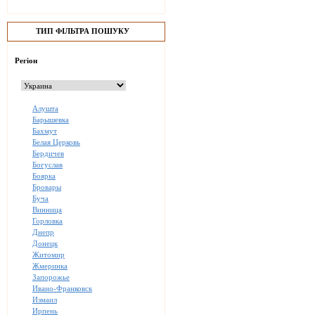
ТИП ФІЛЬТРА ПОШУКУ
Регіон
Алушта
Барышевка
Бахмут
Белая Церковь
Бердичев
Богуслав
Боярка
Бровары
Буча
Винница
Горловка
Днепр
Донецк
Житомир
Жмеринка
Запорожье
Ивано-Франковск
Измаил
Ирпень