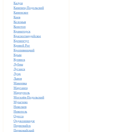
Калуш
Каменец-Подольский
Каменское
Киев
Коломыя
Конотоп
Краматорск
Красногвардейское
Кременчуг
Кривой Рог
Кропивницкий
Крым
Купянск
Лубны
Луганск
Луцк
Львов
Макеевка
Марганец
Мариуполь
Могилёв-Подольский
Мукачево
Николаев
Никополь
Одесса
Орджоникидзе
Первомайск
Первомайский