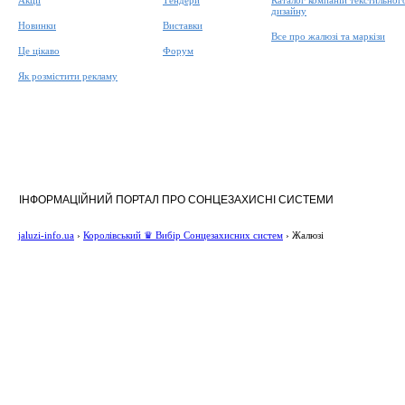
Акції
Тендери
Каталог компаній текстильног
дизайну
Новинки
Виставки
Все про жалюзі та маркізи
Це цікаво
Форум
Як розмістити рекламу
ІНФОРМАЦІЙНИЙ ПОРТАЛ ПРО СОНЦЕЗАХИСНІ СИСТЕМИ
jaluzi-info.ua
›
Королівський ♛ Вибір Сонцезахисних систем
›
Жалюзі