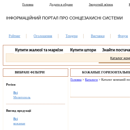
Головна
Додати в обране
Зворотній зв'язок
ІНФОРМАЦІЙНИЙ ПОРТАЛ ПРО СОНЦЕЗАХИСНІ СИСТЕМИ
Рейтинг
Оголошення
Тендери
Виставки
Форум
Купити жалюзі та маркізи
Купити штори
Знайти постач
Каталог ко
ВИБРАНІ ФІЛЬТРИ
КОЖАНЫЕ ГОРИЗОНТАЛЬН
МЕЛИТОПОЛЬ.
Головна
>
Каталоги
>
Каталог компаній п
Регіон
Всі
Мелитополь
Вигляд продукції
Всі
кожаные