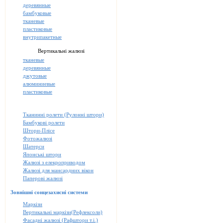
деревянные
бамбуковые
тканевые
пластиковые
внутрипакетные
Вертикальні жалюзі
тканевые
деревянные
джутовые
алюминиевые
пластиковые
Тканинні ролети (Рулонні штори)
Бамбукові ролети
Штори-Плісе
Фотожалюзі
Шатерси
Японські штори
Жалюзі з елекроприводом
Жалюзі для мансардних вікон
Паперові жалюзі
Зовнішні сонцезахисні системи
Маркізи
Вертикальні маркізи(Рефлексоли)
Фасадні жалюзі (Рафштори т.і.)