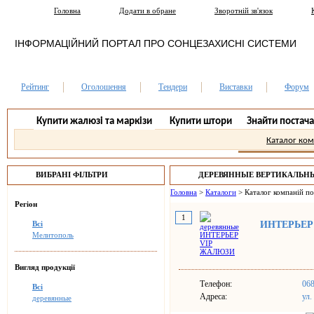
Головна
Додати в обране
Зворотній зв'язок
ІНФОРМАЦІЙНИЙ ПОРТАЛ ПРО СОНЦЕЗАХИСНІ СИСТЕМИ
Рейтинг
Оголошення
Тендери
Виставки
Форум
Купити жалюзі та маркізи
Купити штори
Знайти постач
Каталог ко
ВИБРАНІ ФІЛЬТРИ
ДЕРЕВЯННЫЕ ВЕРТИКАЛЬН
МЕЛИТОПОЛЬ.
Головна
>
Каталоги
>
Каталог компаній п
Регіон
1
Всі
ИНТЕРЬЕР
Мелитополь
Вигляд продукції
Телефон:
068
Всі
Адреса:
ул.
деревянные