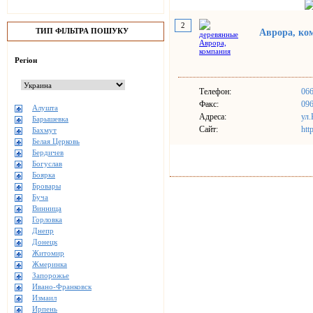
2
ТИП ФІЛЬТРА ПОШУКУ
Аврора, ко
Регіон
Телефон:
066
Факс:
096
Алушта
Адреса:
ул.
Барышевка
Сайт:
htt
Бахмут
Белая Церковь
Бердичев
Богуслав
Боярка
Бровары
Буча
Винница
Горловка
Днепр
Донецк
Житомир
Жмеринка
Запорожье
Ивано-Франковск
Измаил
Ирпень