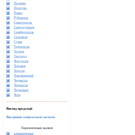
Полтава
Прилуки
Ровно
Рубежное
Севастополь
Северодонецк
Симферополь
Стаханов
Сумы
Тернополь
Торецк
Ужгород
Феодосия
Харьков
Херсон
Хмельницкий
Черкассы
Чернигов
Черновцы
Ялта
Вигляд продукції
Внутрішні сонцезахисні системи
Горизонтальні жалюзі
алюминиевые