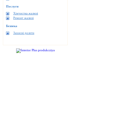
Послуги
Хімчистка жалюзі
Ремонт жалюзі
Безпека
Захисні ролети