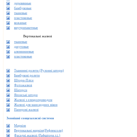
деревянные
бамбуковые
тканевые
пластиковые
кожаные
внутрипакетные
Вертикальні жалюзі
тканевые
джутовые
алюминиевые
пластиковые
Тканинні ролети (Рулонні штори)
Бамбукові ролети
Штори-Плісе
Фотожалюзі
Шатерси
Японські штори
Жалюзі з елекроприводом
Жалюзі для мансардних вікон
Паперові жалюзі
Зовнішні сонцезахисні системи
Маркізи
Вертикальні маркізи(Рефлексоли)
Фасадні жалюзі (Рафштори т.і.)