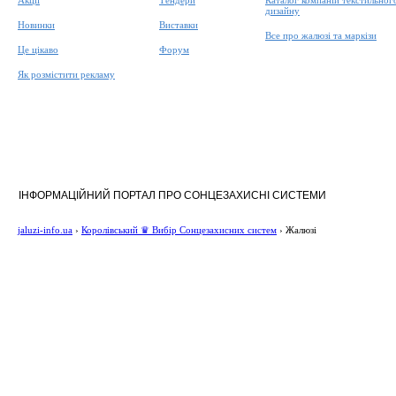
Акції
Тендери
Каталог компаній текстильног
дизайну
Новинки
Виставки
Все про жалюзі та маркізи
Це цікаво
Форум
Як розмістити рекламу
ІНФОРМАЦІЙНИЙ ПОРТАЛ ПРО СОНЦЕЗАХИСНІ СИСТЕМИ
jaluzi-info.ua
›
Королівський ♛ Вибір Сонцезахисних систем
›
Жалюзі