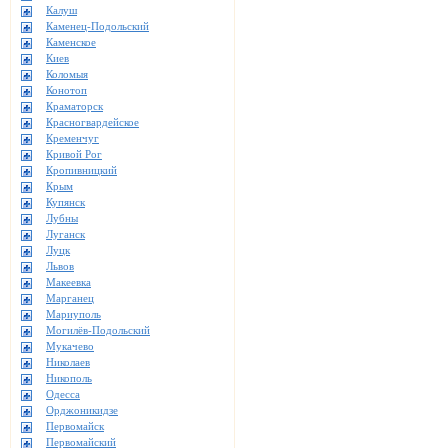
Калуш
Каменец-Подольский
Каменское
Киев
Коломыя
Конотоп
Краматорск
Красногвардейское
Кременчуг
Кривой Рог
Кропивницкий
Крым
Купянск
Лубны
Луганск
Луцк
Львов
Макеевка
Марганец
Мариуполь
Могилёв-Подольский
Мукачево
Николаев
Никополь
Одесса
Орджоникидзе
Первомайск
Первомайский