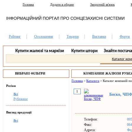
Головна
Додати в обране
Зворотній зв'язок
ІНФОРМАЦІЙНИЙ ПОРТАЛ ПРО СОНЦЕЗАХИСНІ СИСТЕМИ
Рейтинг
Оголошення
Тендери
Виставки
Форум
Купити жалюзі та маркізи
Купити штори
Знайти постач
Каталог ко
ВИБРАНІ ФІЛЬТРИ
КОМПАНИИ ЖАЛЮЗИ РУБЕ
Головна
>
Каталоги
>
Каталог компаній п
Регіон
1
Всі
Боско, ЧП
Рубежное
Вигляд продукції
Телефон:
095
Всі
Факс:
06
Адреса:
Фед