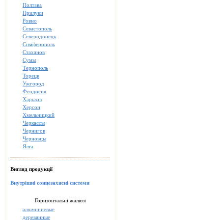
Полтава
Прилуки
Ровно
Севастополь
Северодонецк
Симферополь
Стаханов
Сумы
Тернополь
Торецк
Ужгород
Феодосия
Харьков
Херсон
Хмельницкий
Черкассы
Чернигов
Черновцы
Ялта
Вигляд продукції
Внутрішні сонцезахисні системи
Горизонтальні жалюзі
алюминиевые
деревянные