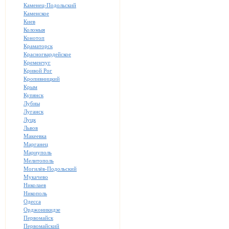
Каменец-Подольский
Каменское
Киев
Коломыя
Конотоп
Краматорск
Красногвардейское
Кременчуг
Кривой Рог
Кропивницкий
Крым
Купянск
Лубны
Луганск
Луцк
Львов
Макеевка
Марганец
Мариуполь
Мелитополь
Могилёв-Подольский
Мукачево
Николаев
Никополь
Одесса
Орджоникидзе
Первомайск
Первомайский