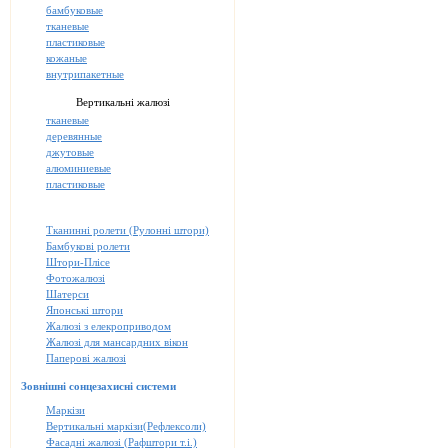
бамбуковые
тканевые
пластиковые
кожаные
внутрипакетные
Вертикальні жалюзі
тканевые
деревянные
джутовые
алюминиевые
пластиковые
Тканинні ролети (Рулонні штори)
Бамбукові ролети
Штори-Плісе
Фотожалюзі
Шатерси
Японські штори
Жалюзі з елекроприводом
Жалюзі для мансардних вікон
Паперові жалюзі
Зовнішні сонцезахисні системи
Маркізи
Вертикальні маркізи(Рефлексоли)
Фасадні жалюзі (Рафштори т.і.)