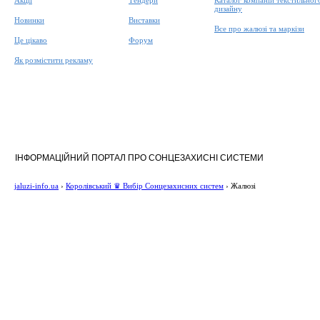
Акції
Тендери
Каталог компаній текстильног
дизайну
Новинки
Виставки
Все про жалюзі та маркізи
Це цікаво
Форум
Як розмістити рекламу
ІНФОРМАЦІЙНИЙ ПОРТАЛ ПРО СОНЦЕЗАХИСНІ СИСТЕМИ
jaluzi-info.ua
›
Королівський ♛ Вибір Сонцезахисних систем
›
Жалюзі