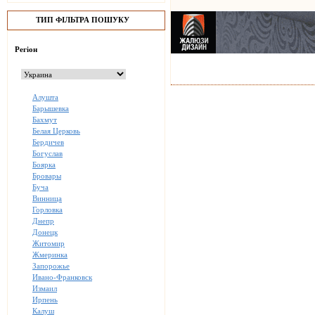
ТИП ФІЛЬТРА ПОШУКУ
Регіон
Алушта
Барышевка
Бахмут
Белая Церковь
Бердичев
Богуслав
Боярка
Бровары
Буча
Винница
Горловка
Днепр
Донецк
Житомир
Жмеринка
Запорожье
Ивано-Франковск
Измаил
Ирпень
Калуш