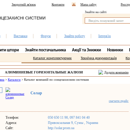
Зворотній зв'язок
Контакти
Мапа сайту
Реєстр
Знайти на сайті
НЦЕЗАХИСНІ СИСТЕМИ
и
Виставки
Форум
Знайти роботу
Інтерв'ю
ити штори
Знайти постачальника
Акції та Знижки
Новинки
Каталог комплектуючих
Технічна документація
Ко
АЛЮМИНИЕВЫЕ ГОРИЗОНТАЛЬНЫЕ ЖАЛЮЗИ
Додати компанію
СУМЫ.
вна
>
Каталоги
>
Каталог компаній по сонцезахисним системам
Солар
скачати прайс
Телефон:
050 650 11 90, 097 841 04 40
Адреса:
Привокзальная 9, Сумы , Украина
Сайт:
http://solar.prom.ua