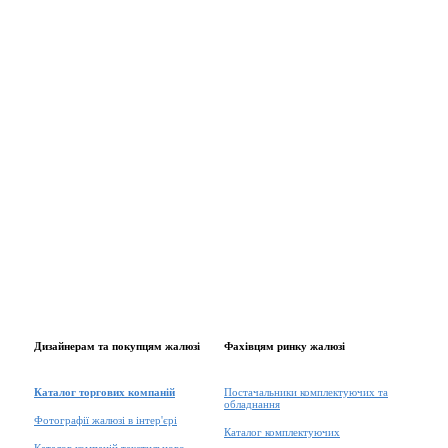
Дизайнерам та покупцям жалюзі
Фахівцям ринку жалюзі
Каталог торгових компаній
Постачальники комплектуючих та
обладнання
Фотографії жалюзі в інтер'єрі
Каталог комплектуючих