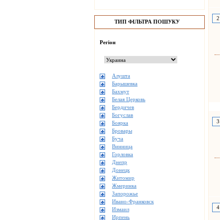
2
ТИП ФІЛЬТРА ПОШУКУ
Регіон
Алушта
Барышевка
Бахмут
Белая Церковь
Бердичев
Богуслав
3
Боярка
Бровары
Буча
Винница
Горловка
Днепр
Донецк
Житомир
Жмеринка
Запорожье
Ивано-Франковск
4
Измаил
Ирпень