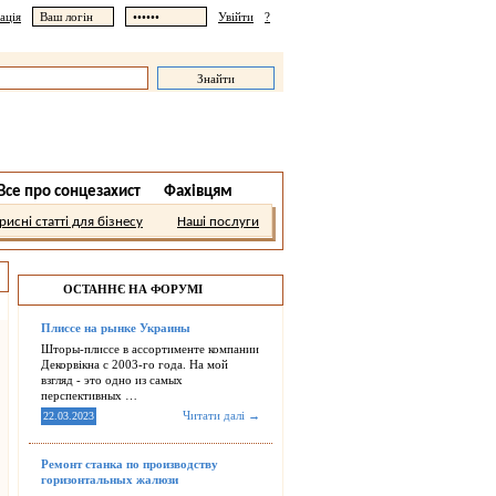
ація
Увійти
?
Все про сонцезахист
Фахівцям
рисні статті для бізнесу
Наші послуги
ОСТАННЄ НА ФОРУМІ
Плиссе на рынке Украины
Шторы-плиссе в ассортименте компании
Декорвікна с 2003-го года. На мой
взгляд - это одно из самых
перспективных …
Читати далі →
22.03.2023
Ремонт станка по производству
горизонтальных жалюзи