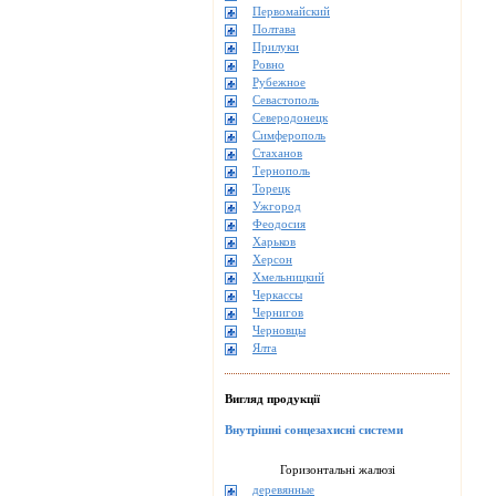
Первомайский
Полтава
Прилуки
Ровно
Рубежное
Севастополь
Северодонецк
Симферополь
Стаханов
Тернополь
Торецк
Ужгород
Феодосия
Харьков
Херсон
Хмельницкий
Черкассы
Чернигов
Черновцы
Ялта
Вигляд продукції
Внутрішні сонцезахисні системи
Горизонтальні жалюзі
деревянные