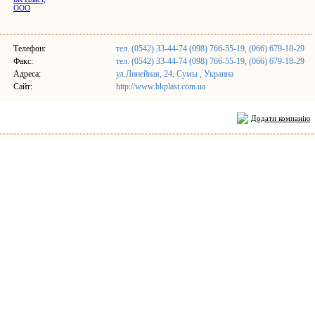
Телефон:
тел. (0542) 33-44-74 (098) 766-55-19, (066) 679-18-29
Факс:
тел. (0542) 33-44-74 (098) 766-55-19, (066) 679-18-29
Адреса:
ул.Линейная, 24, Сумы , Украина
Сайт:
http://www.bkplast.com.ua
Додати компанію