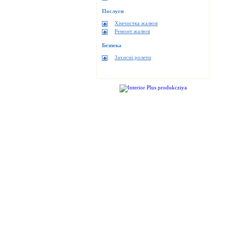
Послуги
Хімчистка жалюзі
Ремонт жалюзі
Безпека
Захисні ролети