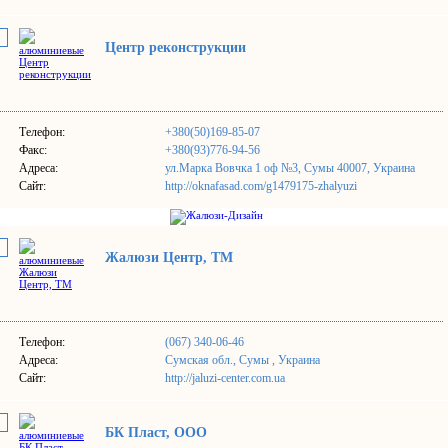
Центр реконструкции
Телефон:
+380(50)169-85-07
Факс:
+380(93)776-94-56
Адреса:
ул.Марка Вовчка 1 оф №3, Сумы 40007, Украина
Сайт:
http://oknafasad.com/g1479175-zhalyuzi
Жалюзи Центр, ТМ
Телефон:
(067) 340-06-46
Адреса:
Сумская обл., Сумы , Украина
Сайт:
http://jaluzi-center.com.ua
БК Пласт, ООО