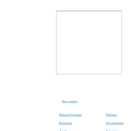
На головну
Вакансії/резюме
Рейтинг
Каталоги
Оголошення