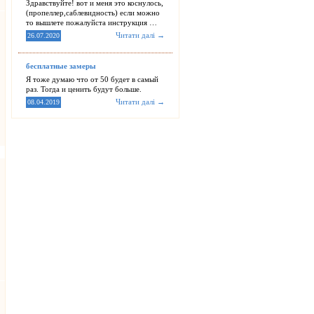
Здравствуйте! вот и меня это коснулось,
(пропеллер,саблевидность) если можно
то вышлете пожалуйста инструкция …
Читати далі →
26.07.2020
бесплатные замеры
Я тоже думаю что от 50 будет в самый
раз. Тогда и ценить будут больше.
Читати далі →
08.04.2019