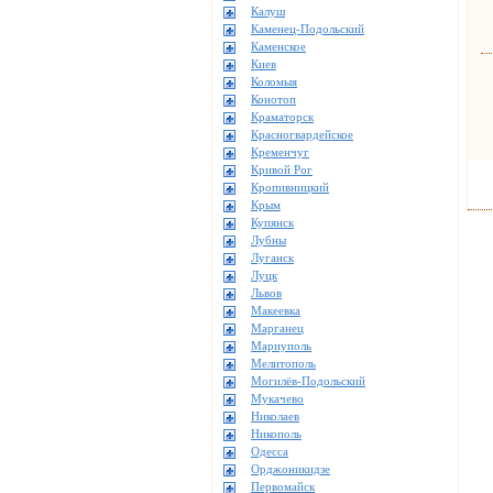
Калуш
Каменец-Подольский
Каменское
Киев
Коломыя
Конотоп
Краматорск
Красногвардейское
Кременчуг
Кривой Рог
Кропивницкий
Крым
Купянск
Лубны
Луганск
Луцк
Львов
Макеевка
Марганец
Мариуполь
Мелитополь
Могилёв-Подольский
Мукачево
Николаев
Никополь
Одесса
Орджоникидзе
Первомайск