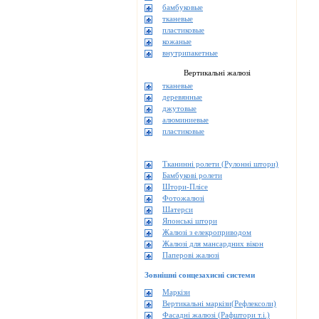
бамбуковые
тканевые
пластиковые
кожаные
внутрипакетные
Вертикальні жалюзі
тканевые
деревянные
джутовые
алюминиевые
пластиковые
Тканинні ролети (Рулонні штори)
Бамбукові ролети
Штори-Плісе
Фотожалюзі
Шатерси
Японські штори
Жалюзі з елекроприводом
Жалюзі для мансардних вікон
Паперові жалюзі
Зовнішні сонцезахисні системи
Маркізи
Вертикальні маркізи(Рефлексоли)
Фасадні жалюзі (Рафштори т.і.)