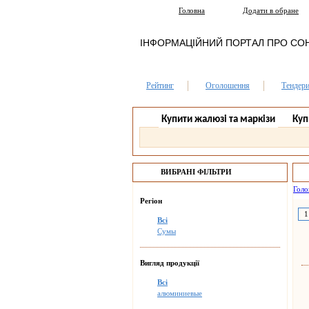
Головна
Додати в обране
ІНФОРМАЦІЙНИЙ ПОРТАЛ ПРО СО
Рейтинг
Оголошення
Тендер
Купити жалюзі та маркізи
Куп
ВИБРАНІ ФІЛЬТРИ
Голо
Регіон
1
Всі
Сумы
Вигляд продукції
Всі
алюминиевые