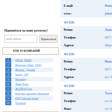
E-mail:
Напи
www:
jaluz
ФІЛІЯ:
Регіон:
Льво
Підпишіться на нашу розсилку!
Телефон:
(097)
Адреса:
Щирец
ТОП 10 КОМПАНІЙ
ФІЛІЯ:
1
ПРОК, ЧПКП
Регіон:
Иван
2
Интерьер Плюс, ООО
Телефон:
(067)
3
Жалюзі - Дизайн
4
Sunny, TM
Адреса:
вул. 
5
Миловид
6
Львів Плісе
ФІЛІЯ:
7
ЖАЛЮЗІ best
Регіон:
Ужго
8
Інтернет-магазин jaluziodua
9
OOO Jalousie brand
Телефон:
тел. 
10
Vertukall
Факс:
тел. 