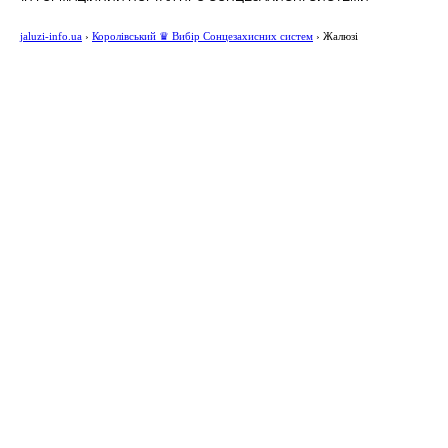
jaluzi-info.ua
›
Королівський ♛ Вибір Сонцезахисних систем
›
Жалюзі