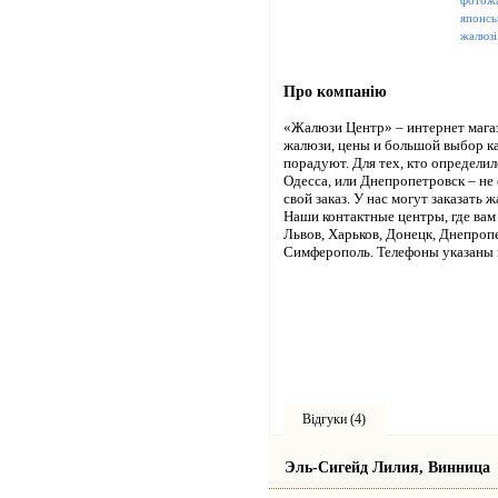
фотож
японсь
жалюзі
Про компанію
«Жалюзи Центр» – интернет магаз
жалюзи, цены и большой выбор к
порадуют. Для тех, кто определил
Одесса, или Днепропетровск – не
свой заказ. У нас могут заказать
Наши контактные центры, где вам 
Львов, Харьков, Донецк, Днепроп
Симферополь. Телефоны указаны н
Відгуки (4)
Эль-Сигейд Лилия, Винница