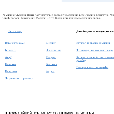
Компания "Жалюзи-Центр" осуществляет доставку жалюзи по всей Украине бесплатно. Фил
Симферополь. В компании Жалюзи-Центр Вы можете купить жалюзи недорого.
На головну
Дизайнерам та покупцям жа
Вакансії/резюме
Рейтинг
Каталог торгових компаній
Каталоги
Оголошення
Фотографії жалюзі в інтер'єрі
Акції
Тендери
Каталог компаній текстильног
дизайну
Новинки
Виставки
Все про жалюзі та маркізи
Це цікаво
Форум
Як розмістити рекламу
ІНФОРМАЦІЙНИЙ ПОРТАЛ ПРО СОНЦЕЗАХИСНІ СИСТЕМИ