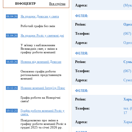
ІНФОЦЕНТР
Вся стрічка
Адреса:
(Мука
ФІЛІЯ:
Як працює Декосан у свята
06.04.26
Регіон:
Одес
Робочий графік без змін
Телефон:
(067)
Як працює Роліс у святкові дні
01.04.26
Адреса:
Одесс
У зв'язку з наближенням
Великодніх свят, є зміни в
графіку роботи компанії
ФІЛІЯ:
Новина від компанії Декосан
Регіон:
Сумы
16.03.26
Телефон:
(067)
Оновлено графік роботи
регіональних представництв
компанії
Адреса:
Сумск
Новини компанії Інтер'єр Плюс
23.12.25
ФІЛІЯ:
Графік роботи на Новорічні
Регіон:
Харь
свята!
Телефон:
тел. 
Графік роботи компанії Роліс у
19.12.25
17
свята.
Повідомляємо про зміни в
Адреса:
Харьк
графіку роботи компанії Роліс в
грудні 2025 та січні 2026 рр.