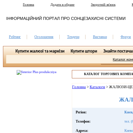
Головна
Додати в обране
Зворотній зв'язок
ІНФОРМАЦІЙНИЙ ПОРТАЛ ПРО СОНЦЕЗАХИСНІ СИСТЕМИ
Рейтинг
Оголошення
Тендери
Виставки
Форум
Купити жалюзі та маркізи
Купити штори
Знайти постача
Каталог ко
КАТАЛОГ ТОРГОВИХ КОМП
Головна
>
Каталоги
>
ЖАЛЮЗИ-ЦЕ
ЖАЛ
Регіон:
Киев
Телефон:
тел. 
Адреса:
Киевс