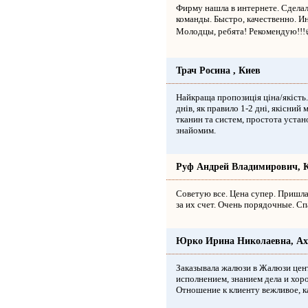
Фирму нашла в интернете. Сделал
команды. Быстро, качественно. И
Молодцы, ребята! Рекомендую!!!
Трач Росина , Киев
Найкраща пропозиція ціна/якість
днів, як правило 1-2 дні, якісний
тканин та систем, простота устан
знайомим.
Руф Андрей Владимирович, 
Советую все. Цена супер. Пришла
за их счет. Очень порядочные. Сп
Юрко Ирина Николаевна, А
Заказывала жалюзи в Жалюзи цент
исполнением, знанием дела и хо
Отношение к клиенту вежливое, к