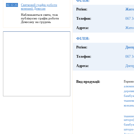
ФІЛІЯ:
Святковий графік роботи
02.12.25
компанії Декосан
Регіон:
Жито
Наближаються свята, тож
публікуємо графік роботи
Телефон:
067 3
Декосану на грудень
Адреса:
Жито
ФІЛІЯ:
Регіон:
Днеп
Телефон:
067 3
Адреса:
Днепр
Вид продукції:
Горизо
алюми
деревя
бамбу
тканев
кожан
тканин
штори
бамбук
штори-