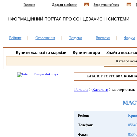
Головна
Додати в обране
Зворотній зв'язок
ІНФОРМАЦІЙНИЙ ПОРТАЛ ПРО СОНЦЕЗАХИСНІ СИСТЕМИ
Рейтинг
Оголошення
Тендери
Виставки
Форум
Купити жалюзі та маркізи
Купити штори
Знайти постача
Каталог ко
КАТАЛОГ ТОРГОВИХ КОМП
Головна
>
Каталоги
>
мастер-стиль
МАС
Регіон:
Крив
Телефон:
05640
Факс:
05640