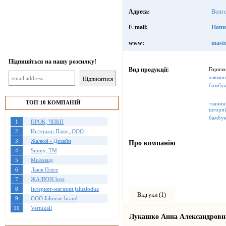
Адреса:
Волго
E-mail:
Напи
www:
maste
Підпишіться на нашу розсилку!
Вид продукції:
Горизо
алюми
бамбу
ТОП 10 КОМПАНІЙ
тканин
штори
бамбук
1
ПРОК, ЧПКП
2
Интерьер Плюс, ООО
3
Жалюзі - Дизайн
Про компанію
4
Sunny, TM
5
Миловид
6
Львів Плісе
7
ЖАЛЮЗІ best
8
Інтернет-магазин jaluziodua
Відгуки (1)
9
OOO Jalousie brand
10
Vertukall
Лукашко Анна Александровн