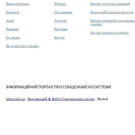
Вакансії/резюме
Рейтинг
Каталог торгових компаній
Каталоги
Оголошення
Фотографії жалюзі в інтер'єрі
Акції
Тендери
Каталог компаній текстильног
дизайну
Новинки
Виставки
Все про жалюзі та маркізи
Це цікаво
Форум
Як розмістити рекламу
ІНФОРМАЦІЙНИЙ ПОРТАЛ ПРО СОНЦЕЗАХИСНІ СИСТЕМИ
jaluzi-info.ua
›
Королівський ♛ Вибір Сонцезахисних систем
›
Жалюзі