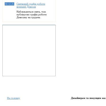
Святковий графік роботи
02.12.25
компанії Декосан
Наближаються свята, тож
публікуємо графік роботи
Декосану на грудень
На головну
Дизайнерам та покупцям жа