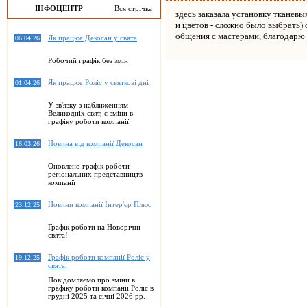
ІНФОЦЕНТР
Вся стрічка
здесь заказала установку тканев
и цветов - сложно было выбрать) 
общения с мастерами, благодарю 
Як працює Декосан у свята
06.04.26
Робочий графік без змін
Як працює Роліс у святкові дні
01.04.26
У зв'язку з наближенням
Великодніх свят, є зміни в
графіку роботи компанії
Новина від компанії Декосан
16.03.26
Оновлено графік роботи
регіональних представництв
компанії
Новини компанії Інтер'єр Плюс
23.12.25
Графік роботи на Новорічні
свята!
Графік роботи компанії Роліс у
19.12.25
свята.
Повідомляємо про зміни в
графіку роботи компанії Роліс в
грудні 2025 та січні 2026 рр.