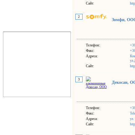
Сайт:
htt
2
Зомфи, ООО
Телефон:
+38
Факс:
+38
Адреса:
Ки
ул.
Сайт:
htt
3
Декосан, 
Телефон:
+38
Факс:
Tel
Адреса:
ул.
Сайт:
htt