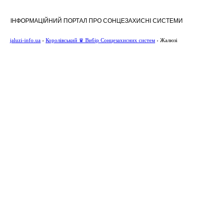
ІНФОРМАЦІЙНИЙ ПОРТАЛ ПРО СОНЦЕЗАХИСНІ СИСТЕМИ
jaluzi-info.ua
›
Королівський ♛ Вибір Сонцезахисних систем
›
Жалюзі