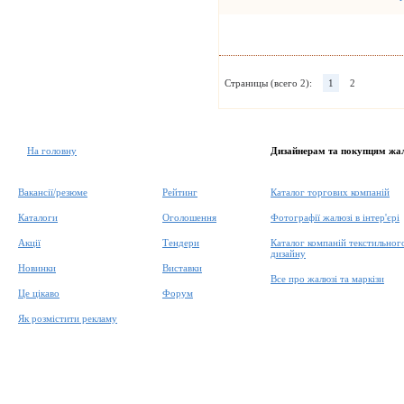
Страницы (всего 2):
1
2
На головну
Дизайнерам та покупцям жа
Вакансії/резюме
Рейтинг
Каталог торгових компаній
Каталоги
Оголошення
Фотографії жалюзі в інтер'єрі
Акції
Тендери
Каталог компаній текстильног
дизайну
Новинки
Виставки
Все про жалюзі та маркізи
Це цікаво
Форум
Як розмістити рекламу