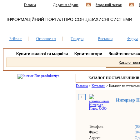
Головна
Додати в обране
Зворотній зв'язок
ІНФОРМАЦІЙНИЙ ПОРТАЛ ПРО СОНЦЕЗАХИСНІ СИСТЕМИ
Рейтинг
Оголошення
Тендери
Виставки
Форум
Купити жалюзі та маркізи
Купити штори
Знайти постача
Каталог ко
КАТАЛОГ ПОСТАЧАЛЬНИКІВ
Головна
>
Каталоги
>
Каталог постачальни
1
Интерьер 
Телефон:
(06
Факс:
(04
Адреса:
Оде