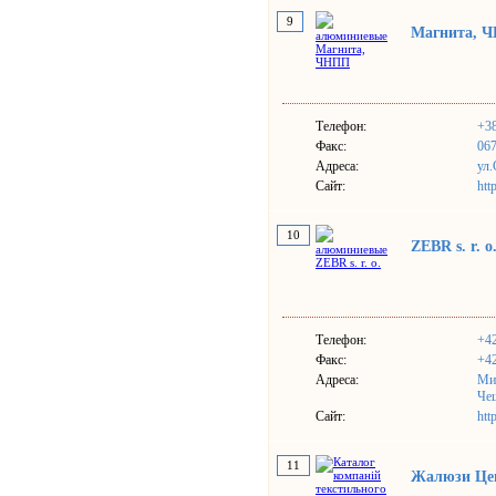
9
Магнита, 
Телефон:
+38
Факс:
067
Адреса:
ул.
Сайт:
htt
10
ZEBR s. r. o
Телефон:
+42
Факс:
+42
Адреса:
Ми
Че
Сайт:
http
11
Жалюзи Це