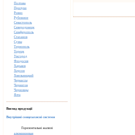
Полтава
Прилуки
Ровно
Рубежное
Севастополь
Северодонецк
Симферополь
Стаханов
Сумы
Тернополь
Торецк
Ужгород
Феодосия
Харьков
Херсон
Хмельницкий
Черкассы
Чернигов
Черновцы
Ялта
Вигляд продукції
Внутрішні сонцезахисні системи
Горизонтальні жалюзі
алюминиевые