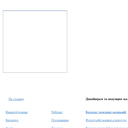
На головну
Дизайнерам та покупцям жа
Вакансії/резюме
Рейтинг
Каталог торгових компаній
Каталоги
Оголошення
Фотографії жалюзі в інтер'єрі