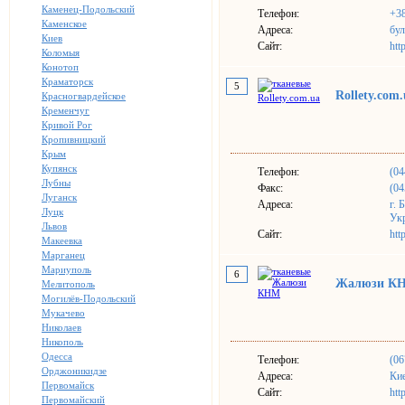
Каменец-Подольский
Телефон:
+3
Каменское
Адреса:
бул
Киев
Сайт:
htt
Коломыя
Конотоп
Краматорск
5
Rollety.com
Красногвардейское
Кременчуг
Кривой Рог
Кропивницкий
Крым
Купянск
Телефон:
(04
Лубны
Факс:
(04
Луганск
Адреса:
г. 
Луцк
Ук
Львов
Сайт:
htt
Макеевка
Марганец
Мариуполь
6
Жалюзи К
Мелитополь
Могилёв-Подольский
Мукачево
Николаев
Никополь
Одесса
Телефон:
(06
Орджоникидзе
Адреса:
Кие
Первомайск
Сайт:
htt
Первомайский