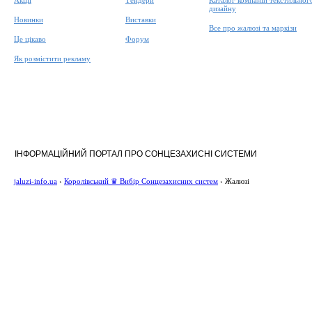
Акції
Тендери
Каталог компаній текстильног
дизайну
Новинки
Виставки
Все про жалюзі та маркізи
Це цікаво
Форум
Як розмістити рекламу
ІНФОРМАЦІЙНИЙ ПОРТАЛ ПРО СОНЦЕЗАХИСНІ СИСТЕМИ
jaluzi-info.ua
›
Королівський ♛ Вибір Сонцезахисних систем
›
Жалюзі