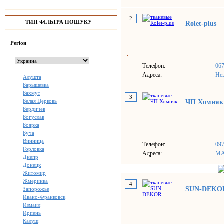
2
ТИП ФІЛЬТРА ПОШУКУ
Rolet-plus
Регіон
Телефон:
06
Адреса:
Нез
Алушта
Барышевка
Бахмут
3
Белая Церковь
ЧП Хомняк
Бердичев
Богуслав
Боярка
Буча
Винница
Телефон:
097
Горловка
Адреса:
МА
Днепр
Донецк
Житомир
Жмеринка
4
SUN-DEKO
Запорожье
Ивано-Франковск
Измаил
Ирпень
Калуш