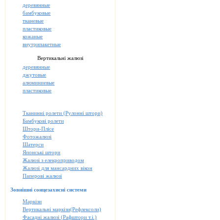
деревянные
бамбуковые
тканевые
пластиковые
кожаные
внутрипакетные
Вертикальні жалюзі
деревянные
джутовые
алюминиевые
пластиковые
Тканинні ролети (Рулонні штори)
Бамбукові ролети
Штори-Плісе
Фотожалюзі
Шатерси
Японські штори
Жалюзі з елекроприводом
Жалюзі для мансардних вікон
Паперові жалюзі
Зовнішні сонцезахисні системи
Маркізи
Вертикальні маркізи(Рефлексоли)
Фасадні жалюзі (Рафштори т.і.)