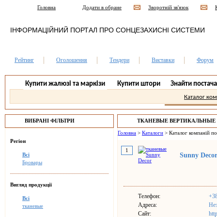
Головна
Додати в обране
Зворотній зв'язок
ІНФОРМАЦІЙНИЙ ПОРТАЛ ПРО СОНЦЕЗАХИСНІ СИСТЕМИ
Рейтинг
Оголошення
Тендери
Виставки
Форум
Купити жалюзі та маркізи
Купити штори
Знайти постач
Каталог ко
ВИБРАНІ ФІЛЬТРИ
ТКАНЕВЫЕ ВЕРТИКАЛЬНЫЕ
Головна
>
Каталоги
>
Каталог компаній п
Регіон
1
Всі
Sunny Deco
Бровары
Вигляд продукції
Телефон:
+38
Всі
Адреса:
Нез
тканевые
Сайт:
htt