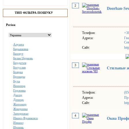
2
Doorhan-Sev
ТИП ФІЛЬТРА ПОШУКУ
Регіон
Телефон:
+38
Адреса:
Гва
Сев
Алушта
Сайт:
htt
Барышевка
Бахмут
Белая Церковь
Бердичев
3
Богуслав
Стильные 
Боярка
Бровары
Буча
Винница
Горловка
Телефон:
(05
Днепр
Адреса:
Пр-
Донецк
Сайт:
htt
Житомир
Жмеринка
Запорожье
4
Ивано-Франковск
Окна Проф
Измаил
Ирпень