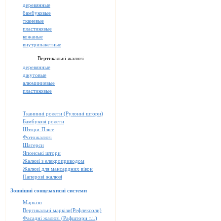
деревянные
бамбуковые
тканевые
пластиковые
кожаные
внутрипакетные
Вертикальні жалюзі
деревянные
джутовые
алюминиевые
пластиковые
Тканинні ролети (Рулонні штори)
Бамбукові ролети
Штори-Плісе
Фотожалюзі
Шатерси
Японські штори
Жалюзі з елекроприводом
Жалюзі для мансардних вікон
Паперові жалюзі
Зовнішні сонцезахисні системи
Маркізи
Вертикальні маркізи(Рефлексоли)
Фасадні жалюзі (Рафштори т.і.)