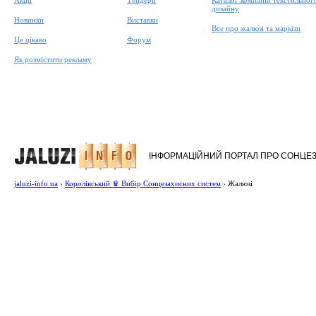
Акції
Тендери
Каталог компаній текстильног
дизайну
Новинки
Виставки
Все про жалюзі та маркізи
Це цікаво
Форум
Як розмістити рекламу
ІНФОРМАЦІЙНИЙ ПОРТАЛ ПРО СОНЦЕ
jaluzi-info.ua
›
Королівський ♛ Вибір Сонцезахисних систем
›
Жалюзі