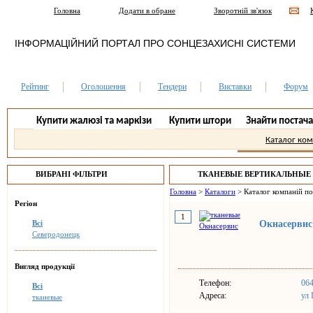
Головна
Додати в обране
Зворотній зв'язок
ІНФОРМАЦІЙНИЙ ПОРТАЛ ПРО СОНЦЕЗАХИСНІ СИСТЕМИ
Рейтинг
Оголошення
Тендери
Виставки
Форум
Купити жалюзі та маркізи
Купити штори
Знайти постач
Каталог ко
ВИБРАНІ ФІЛЬТРИ
ТКАНЕВЫЕ ВЕРТИКАЛЬНЫЕ
СЕВЕРОДОНЕЦК.
Головна
>
Каталоги
>
Каталог компаній п
Регіон
1
Всі
Окнасервис
Северодонецк
Вигляд продукції
Телефон:
06
Всі
Адреса:
ул 
тканевые