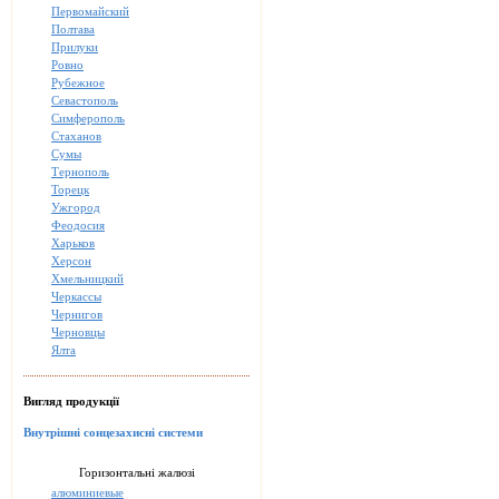
Первомайский
Полтава
Прилуки
Ровно
Рубежное
Севастополь
Симферополь
Стаханов
Сумы
Тернополь
Торецк
Ужгород
Феодосия
Харьков
Херсон
Хмельницкий
Черкассы
Чернигов
Черновцы
Ялта
Вигляд продукції
Внутрішні сонцезахисні системи
Горизонтальні жалюзі
алюминиевые