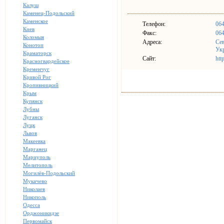
Калуш
Каменец-Подольский
Каменское
Телефон:
064
Киев
Факс:
064
Коломыя
Адреса:
Сев
Конотоп
Ук
Краматорск
Сайт:
htt
Красногвардейское
Кременчуг
Кривой Рог
Кропивницкий
Крым
Купянск
Лубны
Луганск
Луцк
Львов
Макеевка
Марганец
Мариуполь
Мелитополь
Могилёв-Подольский
Мукачево
Николаев
Никополь
Одесса
Орджоникидзе
Первомайск