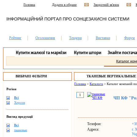
Головна
Додати в обране
Зворотній зв'язок
ІНФОРМАЦІЙНИЙ ПОРТАЛ ПРО СОНЦЕЗАХИСНІ СИСТЕМИ
Рейтинг
Оголошення
Тендери
Виставки
Форум
Купити жалюзі та маркізи
Купити штори
Знайти постач
Каталог ко
ВИБРАНІ ФІЛЬТРИ
ТКАНЕВЫЕ ВЕРТИКАЛЬНЫЕ
Головна
>
Каталоги
>
Каталог компаній п
Регіон
1
Всі
ЧП КФ "Рол
Херсон
Вигляд продукції
Телефон:
+38
Всі
Адреса:
г. 
тканевые
Ук