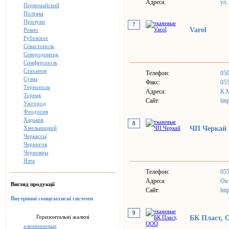
Адреса:
ул.
Первомайский
Полтава
Прилуки
7
Varol
Ровно
Рубежное
Севастополь
Северодонецк
Симферополь
Стаханов
Телефон:
05
Сумы
Факс:
05
Тернополь
Адреса:
К.М
Торецк
Сайт:
htt
Ужгород
Феодосия
Харьков
8
Хмельницкий
ЧП Черкай
Черкассы
Чернигов
Черновцы
Ялта
Телефон:
05
Адреса:
Окт
Вигляд продукції
Сайт:
htt
Внутрішні сонцезахисні системи
9
Горизонтальні жалюзі
БК Пласт,
алюминиевые