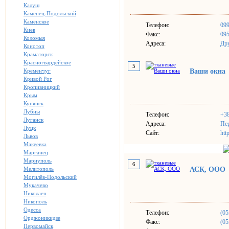
Калуш
Каменец-Подольский
Каменское
Телефон:
09
Киев
Факс:
09
Коломыя
Адреса:
Дру
Конотоп
Краматорск
Красногвардейское
5
Кременчуг
Ваши окна
Кривой Рог
Кропивницкий
Крым
Купянск
Лубны
Телефон:
+38
Луганск
Адреса:
Пер
Луцк
Сайт:
htt
Львов
Макеевка
Марганец
Мариуполь
6
Мелитополь
АСК, ООО
Могилёв-Подольский
Мукачево
Николаев
Никополь
Одесса
Телефон:
(05
Орджоникидзе
Факс:
(05
Первомайск