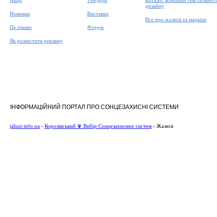
Акції
Тендери
Каталог компаній текстильног
дизайну
Новинки
Виставки
Все про жалюзі та маркізи
Це цікаво
Форум
Як розмістити рекламу
ІНФОРМАЦІЙНИЙ ПОРТАЛ ПРО СОНЦЕЗАХИСНІ СИСТЕМИ
jaluzi-info.ua
›
Королівський ♛ Вибір Сонцезахисних систем
›
Жалюзі