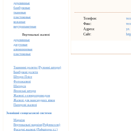
деревянные
бамбуковые
тканевые
пластиковые
Телефон:
тел
кожаные
Факс:
тел
внутрипакетные
Адреса:
ул.
Сайт:
htt
Вертикальні жалюзі
деревянные
джутовые
алюминиевые
пластиковые
Тканинні ролети (Рулонні штори)
Бамбукові ролети
Штори-Плісе
Фотожалюзі
Шатерси
Японські штори
Жалюзі з елекроприводом
Жалюзі для мансардних вікон
Паперові жалюзі
Зовнішні сонцезахисні системи
Маркізи
Вертикальні маркізи(Рефлексоли)
Фасадні жалюзі (Рафштори т.і.)