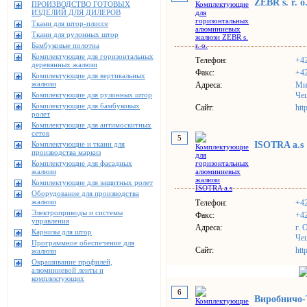
ZEBR s. r. o
ПРОИЗВОДСТВО ГОТОВЫХ
ИЗДЕЛИЙ ДЛЯ ДИЛЕРОВ
Ткани для штор-плиссе
Ткани для рулонных штор
Бамбуковые полотна
Комплектующие для горизонтальных
Телефон:
+42
деревянных жалюзи
Факс:
+42
Комплектующие для вертикальных
жалюзи
Адреса:
Ми
Комплектующие для рулонных штор
Че
Комплектующие для бамбуковых
Сайт:
http
ролет
Комплектующие для антимоскитных
сеток
5
Комплектующие и ткани для
ISOTRA a.s
производства маркиз
Комплектующие для фасадных
жалюзи
Комплектующие для защитных ролет
Оборудование для производства
жалюзи
Телефон:
+4
Электроприводы и системы
Факс:
+4
управления
Адреса:
г. 
Карнизы для штор
Че
Программное обеспечение для
Сайт:
htt
жалюзи
Окрашивание профилей,
алюминиевой ленты и
комплектующих
6
Виробничо-