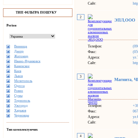
Сайт:
htt
ТИП ФІЛЬТРА ПОШУКУ
2
ЭПЛ,ООО
Регіон
Телефон:
(09
Винница
Днепр
Факс:
(05
Житомир
Адреса:
ул.
Ивано-Франковск
Сайт:
htt
Каменское
Киев
Львов
3
Магнита, 
Мелитополь
Одесса
Ровно
Сумы
Тернополь
Ужгород
Телефон:
+38
Харьков
Факс:
067
Черновцы
Адреса:
ул.
Сайт:
htt
Тип комплектуючих
4