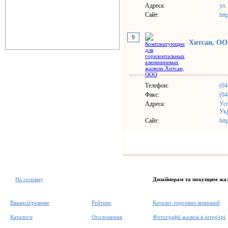
Адреса:
ул.
Сайт:
htt
9
Хитсан, О
Телефон:
(04
Факс:
(04
Адреса:
Усп
Ук
Сайт:
htt
На головну
Дизайнерам та покупцям жа
Вакансії/резюме
Рейтинг
Каталог торгових компаній
Каталоги
Оголошення
Фотографії жалюзі в інтер'єрі