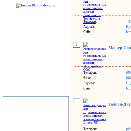
Телефон:
+38
Адреса:
Вул
Сайт:
htt
7
Мастер-Лю
Телефон:
(06
Факс:
(06
Адреса:
Инд
Сайт:
htt
8
Галион-Дне
Телефон:
(09