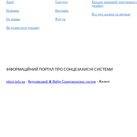
Акції
Тендери
Каталог компаній текстильног
дизайну
Новинки
Виставки
Все про жалюзі та маркізи
Це цікаво
Форум
Як розмістити рекламу
ІНФОРМАЦІЙНИЙ ПОРТАЛ ПРО СОНЦЕЗАХИСНІ СИСТЕМИ
jaluzi-info.ua
›
Королівський ♛ Вибір Сонцезахисних систем
›
Жалюзі